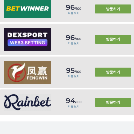
96
방문하기
/100
리뷰 보기
96
방문하기
/100
리뷰 보기
95
방문하기
/100
리뷰 보기
94
방문하기
/100
리뷰 보기