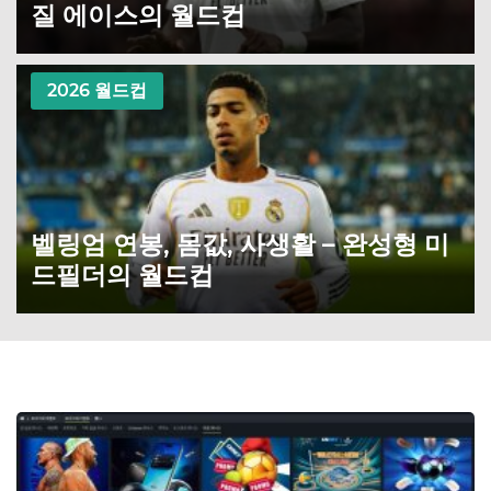
질 에이스의 월드컵
2026 월드컵
벨링엄 연봉, 몸값, 사생활 – 완성형 미
드필더의 월드컵