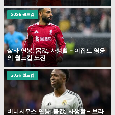
2026 월드컵
살라 연봉, 몸값, 사생활 – 이집트 영웅
의 월드컵 도전
2026 월드컵
비니시우스 연봉, 몸값, 사생활 – 브라