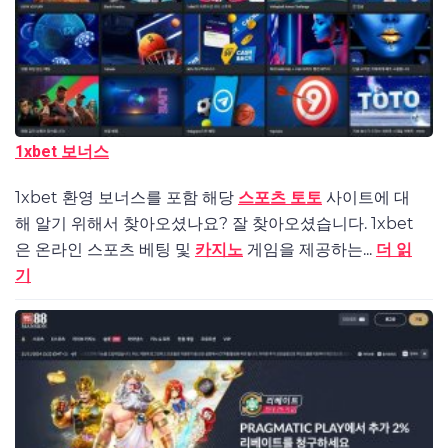
1xbet 보너스
1xbet 환영 보너스를 포함 해당
스포츠 토토
사이트에 대
해 알기 위해서 찾아오셨나요? 잘 찾아오셨습니다. 1xbet
은 온라인 스포츠 베팅 및
카지노
게임을 제공하는...
더 읽
기