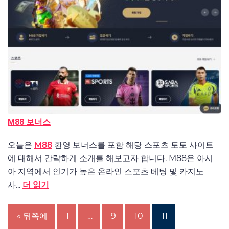
M88 보너스
오늘은
M88
환영 보너스를 포함 해당 스포츠 토토 사이트
에 대해서 간략하게 소개를 해보고자 합니다. M88은 아시
아 지역에서 인기가 높은 온라인 스포츠 베팅 및 카지노
사...
더 읽기
« 뒤쪽에
1
…
9
10
11