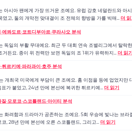
 F조는 아시아 팬에게 가장 뜨거운 조예요. 유럽 강호 네덜란드와 아
묶였고, 둘의 개막전 맞대결이 조 전체의 향방을 가를 빅매...
더 읽
 독일·에콰도르·코트디부아르·쿠라사오 분석
E조는 독일의 부활 무대예요. 최근 두 대회 연속 조별리그에서 탈락
거든요. 종이 위 전력만 보면 독일의 조 1위가 유력하지...
더 읽
미국·튀르키예·파라과이·호주 분석
D조는 개최국 미국에게 부담이 큰 조예요. 홈 이점을 등에 업었지만 
표가 붙었고, 24년 만에 본선에 복귀한 튀르키예...
더 읽기
 브라질·모로코·스코틀랜드·아이티 분석
C조는 화려함과 드라마가 공존하는 조예요. 5회 우승에 빛나는 브라질
로코, 28년 만에 본선에 오른 스코틀랜드, 그리고...
더 읽기