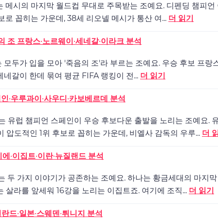
 J조는 메시의 마지막 월드컵 무대로 주목받는 조예요. 디펜딩 챔피언
로 꼽히는 가운데, 38세 리오넬 메시가 통산 여...
더 읽기
죽음의 조 프랑스·노르웨이·세네갈·이라크 분석
I조는 모두가 입을 모아 '죽음의 조'라 부르는 조예요. 우승 후보 프랑스
네갈이 한데 묶여 평균 FIFA 랭킹이 전...
더 읽기
 스페인·우루과이·사우디·카보베르데 분석
 H조는 유럽 챔피언 스페인이 우승 후보다운 출발을 노리는 조예요. 
 압도적인 1위 후보로 꼽히는 가운데, 비엘사 감독의 우루...
더 
벨기에·이집트·이란·뉴질랜드 분석
 G조는 두 가지 이야기가 공존하는 조예요. 하나는 황금세대의 마지
 살라를 앞세워 16강을 노리는 이집트죠. 여기에 조직...
더 읽기
네덜란드·일본·스웨덴·튀니지 분석