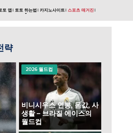
토토 앱
토토 하는법
카지노사이트
스포츠 매거진
 전략
2026 월드컵
비니시우스 연봉, 몸값, 사
생활 – 브라질 에이스의
월드컵