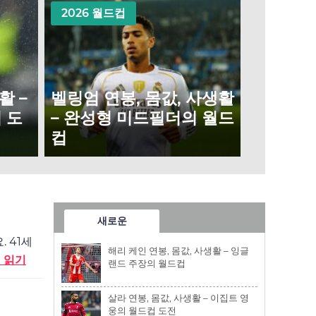
2026 월드컵
활 –
벨링엄 연봉, 몸값, 사생활
 도
– 완성형 미드필더의 월드
컵
새로운
 41세
해리 케인 연봉, 몸값, 사생활 – 잉글
 읽기
랜드 주장의 월드컵
살라 연봉, 몸값, 사생활 – 이집트 영
웅의 월드컵 도전