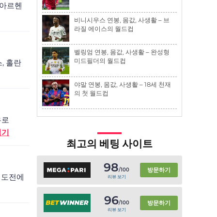
 아르헨
비니시우스 연봉, 몸값, 사생활 – 브
라질 에이스의 월드컵
벨링엄 연봉, 몸값, 사생활 – 완성형
미드필더의 월드컵
, 홀란
야말 연봉, 몸값, 사생활 – 18세 천재
의 첫 월드컵
유로
읽기
최고의 베팅 사이트
98
방문하기
/100
막 도전에
리뷰 보기
96
방문하기
/100
리뷰 보기