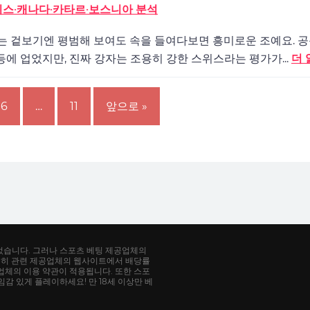
 스위스·캐나다·카타르·보스니아 분석
 B조는 겉보기엔 평범해 보여도 속을 들여다보면 흥미로운 조예요. 
등에 업었지만, 진짜 강자는 조용히 강한 스위스라는 평가가...
더 
6
…
11
앞으로 »
었습니다. 그러나 스포츠 베팅 제공업체의
특히 관련 제공업체의 웹사이트에서 배당률
공업체의 이용 약관이 적용됩니다. 또한 스포
감 있게 플레이하세요! 만 18세 이상만 베