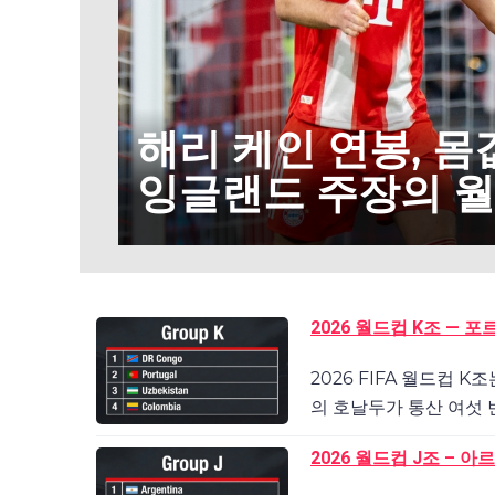
해리 케인 연봉, 몸값
잉글랜드 주장의 
2026 월드컵 K조 —
2026 FIFA 월드컵
의 호날두가 통산 여섯 
2026 월드컵 J조 –