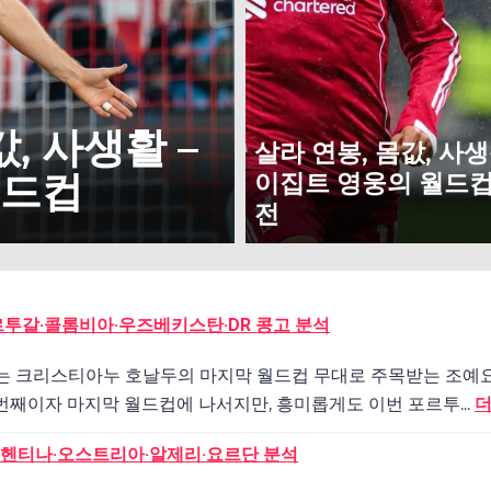
, 사생활 –
살라 연봉, 몸값, 사생
월드컵
이집트 영웅의 월드컵
전
 포르투갈·콜롬비아·우즈베키스탄·DR 콩고 분석
 K조는 크리스티아누 호날두의 마지막 월드컵 무대로 주목받는 조예요.
번째이자 마지막 월드컵에 나서지만, 흥미롭게도 이번 포르투...
더
 아르헨티나·오스트리아·알제리·요르단 분석