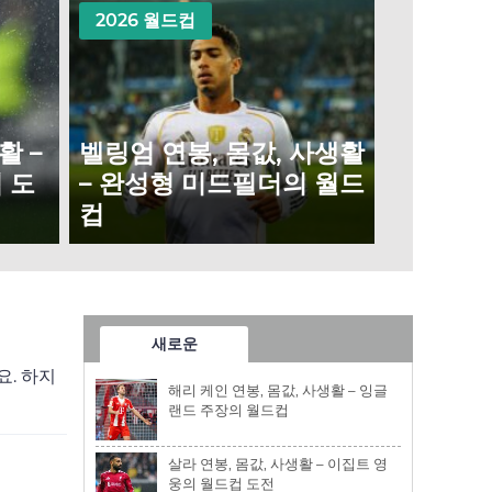
2026 월드컵
활 –
벨링엄 연봉, 몸값, 사생활
 도
– 완성형 미드필더의 월드
컵
새로운
요. 하지
해리 케인 연봉, 몸값, 사생활 – 잉글
랜드 주장의 월드컵
살라 연봉, 몸값, 사생활 – 이집트 영
웅의 월드컵 도전