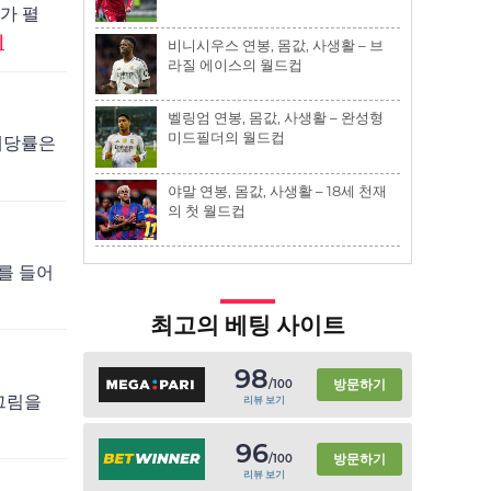
가 펼
기
비니시우스 연봉, 몸값, 사생활 – 브
라질 에이스의 월드컵
벨링엄 연봉, 몸값, 사생활 – 완성형
미드필더의 월드컵
 배당률은
야말 연봉, 몸값, 사생활 – 18세 천재
의 첫 월드컵
를 들어
최고의 베팅 사이트
98
방문하기
/100
 그림을
리뷰 보기
96
방문하기
/100
리뷰 보기