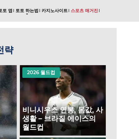
토토 앱
토토 하는법
카지노사이트
스포츠 매거진
 전략
2026 월드컵
비니시우스 연봉, 몸값, 사
생활 – 브라질 에이스의
월드컵