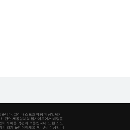
었습니다. 그러나 스포츠 베팅 제공업체의
특히 관련 제공업체의 웹사이트에서 배당률
공업체의 이용 약관이 적용됩니다. 또한 스포
감 있게 플레이하세요! 만 18세 이상만 베