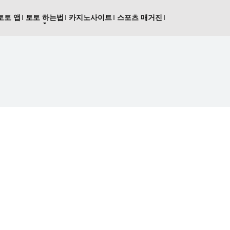
토토 앱
토토 하는법
카지노사이트
스포츠 매거진