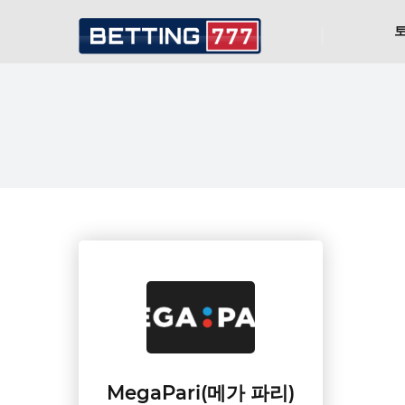
MegaPari(메가 파리)