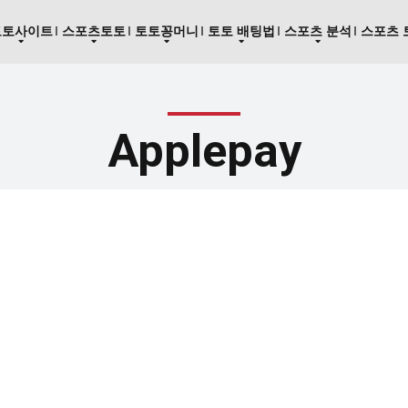
토토사이트
스포츠토토
토토꽁머니
토토 배팅법
스포츠 분석
스포츠 
Applepay