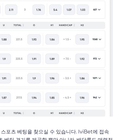
지 스포츠 베팅을 찾으실 수 있습니다. IviBet에 접속
츠 베팅 경기를 제공할 뿐만 아니라, 배당률도 매력적