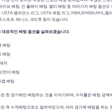
라이브 베팅, 인 플레이 배팅, 멀티 배팅 등 여러가지 배팅 옵션도 
UEFA 챔피언스 리그, UEFA 유럽 리그, NBA,WNBA,NHL,챔피
 E스포츠, 테니스, 크리켓 등이 있습니다.
t의 대표적인 베팅 옵션을 살펴보겠습니다.
글 베팅
티 베팅
2매치
버/언더 베팅
디캡 베팅
은 한 경기에만 베팅하는 것을 이야기하며, 수익률은 베팅 금액에
은 즉 누적베팅으로도 알려져있으며, 여러 경기에 베팅을 하는 것