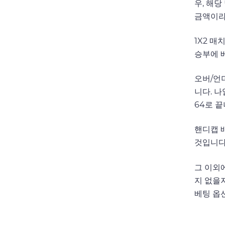
우, 해
금액이라
1X2 매
승부에 
오버/언더
니다. 나
64로 끝
핸디캡 
것입니다.
그 이외에
지 없을지
베팅 옵