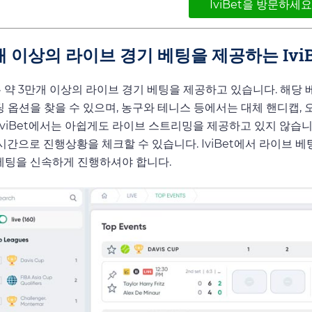
IviBet을 방문하세요
개 이상의 라이브 경기 베팅을 제공하는 IviB
t은 약 3만개 이상의 라이브 경기 베팅을 제공하고 있습니다. 해당
팅 옵션을 찾을 수 있으며, 농구와 테니스 등에서는 대체 핸디캡, 
 IviBet에서는 아쉽게도 라이브 스트리밍을 제공하고 있지 않습
실시간으로 진행상황을 체크할 수 있습니다. IviBet에서 라이브
베팅을 신속하게 진행하셔야 합니다.