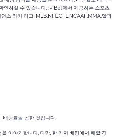
확인하실 수 있습니다. IviBet에서 제공하는 스포츠
언스 하키 리그, MLB,NFL,CFL,NCAAF,MMA,알파
 배당률을 곱한 것입니다.
을 이야기합니다. 다만, 한 가지 베팅에서 패할 경