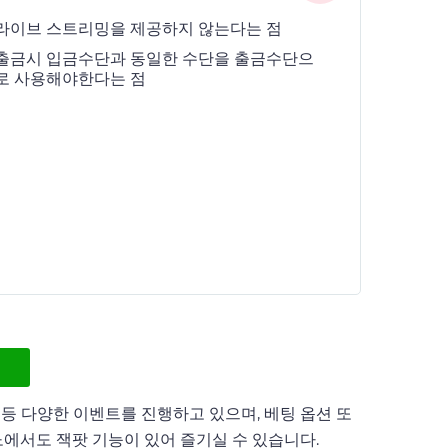
라이브 스트리밍을 제공하지 않는다는 점
출금시 입금수단과 동일한 수단을 출금수단으
로 사용해야한다는 점
 등 다양한 이벤트를 진행하고 있으며, 베팅 옵션 또
노에서도 잭팟 기능이 있어 즐기실 수 있습니다.