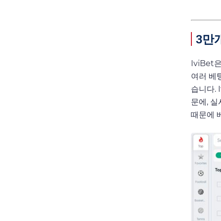
3만
IviBe
여러 베
습니다.
문에, 
때문에 