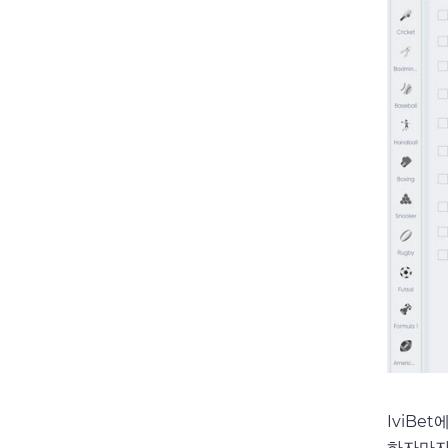
IviBe
하자마자