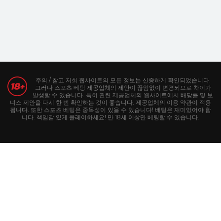
주의 / 참고 저희 웹사이트의 모든 정보는 신중하게 확인되었습니다.
그러나 스포츠 베팅 제공업체의 제안이 끊임없이 변경되므로 차이가
발생할 수 있습니다. 특히 관련 제공업체의 웹사이트에서 배당률 및 보
너스 제안을 다시 한 번 확인하는 것이 좋습니다. 제공업체의 이용 약관이 적용
됩니다. 또한 스포츠 베팅은 중독성이 있을 수 있습니다! 베팅은 재미있어야 합
니다. 책임감 있게 플레이하세요! 만 18세 이상만 베팅할 수 있습니다.