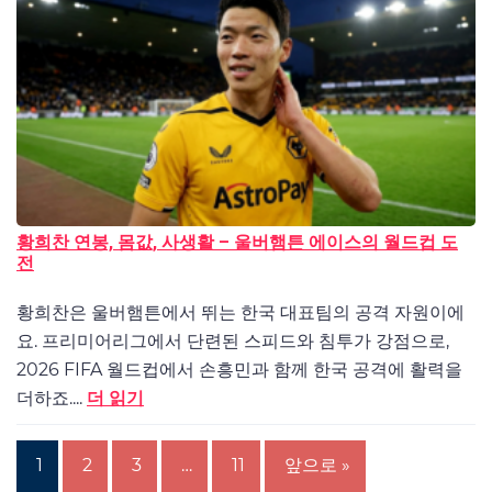
황희찬 연봉, 몸값, 사생활 – 울버햄튼 에이스의 월드컵 도
전
황희찬은 울버햄튼에서 뛰는 한국 대표팀의 공격 자원이에
요. 프리미어리그에서 단련된 스피드와 침투가 강점으로,
2026 FIFA 월드컵에서 손흥민과 함께 한국 공격에 활력을
더하죠....
더 읽기
1
2
3
…
11
앞으로 »