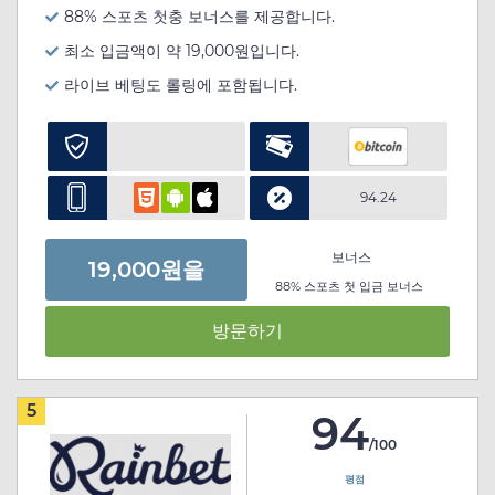
88% 스포츠 첫충 보너스를 제공합니다.
최소 입금액이 약 19,000원입니다.
라이브 베팅도 롤링에 포함됩니다.
94.24
보너스
19,000원을
88% 스포츠 첫 입금 보너스
방문하기
5
94
/100
평점