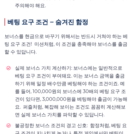
주의해야 해요.
베팅 요구 조건 – 숨겨진 함정
보너스를 현금으로 바꾸기 위해서는 반드시 거쳐야 하는 베
팅 요구 조건! 미션처럼, 이 조건을 충족해야 보너스를 출금
할 수 있답니다.
실제 보너스 가치 계산하기: 보너스에는 일반적으로
베팅 요구 조건이 부여돼요. 이는 보너스 금액을 출금
하기 위해 일정 배수만큼 베팅해야 하는 조건이죠. 예
를 들어, 100,000원의 보너스에 30배의 베팅 요구 조
건이 있다면, 3,000,000원을 베팅해야 출금이 가능해
요. 퍼즐처럼, 복잡해 보이는 조건도 꼼꼼히 계산해보
면 실제 보너스 가치를 파악할 수 있답니다.
불공정한 보너스 조건의 경고 신호: 함정처럼, 베팅 요
구 조건이 지나치게 높거나, 특정 게임에서만 베팅이