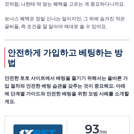
것처럼, 나한테 딱 맞는 혜택을 고르는 게 중요하다니까요.
보너스 혜택은 정말 신나는 일이지만, 그 뒤에 숨겨진 작은
글씨들, 즉 조건을 잘 알아야 제대로 쓸 수 있어요.
안전하게 가입하고 베팅하는 방
법
안전한 토토 사이트에서 베팅을 즐기기 위해서는 올바른 가
입 절차와 안전한 베팅 습관을 갖추는 것이 중요해요. 아래
에 단계별 가이드와 안전한 베팅을 위한 모범 사례를 소개할
게요.
93
/100