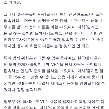
일 거예요.
그래서 많은 분들이 VPN을 써서 해외 안전한토토사이트에
접속하려는 거군요. VPN을 쓰면 한국 IP 주소 대신 해외 IP
주소를 받아서 접속 제한을 피할 수 있다니, 마치 ‘숨겨진
문’을 찾는 것처럼 느껴지기도 해요. 유럽이나 미국 기반 안
전한토토사이트에 VPN으로 쉽게 접속할 수 있다는 건 솔깃
하지만, 동시에 위험도 따른다는 걸 잊으면 안 되요.
특히 법적 위험은 간과할 수 없는 문제예요. 한국에서 온라
인 도박 자체가 불법이니까, VPN을 써서 차단된 사이트에
접속하는 건 법적 문제를 불러올 수 있다니, 마치 ‘금지된 열
매’를 먹는 것과 같을 수 있어요. 금융 거래와 관련해 문제가
생기면 국내 은행이나 결제 서비스 이용에도 영향을 미칠 수
있다니, 정말 심각해요.
정부뿐 아니라 ISP도 VPN 사용을 감지하고 특정 사이트 접
속을 막을 수 있다니, 마치 ‘숨바꼭질’을 하는 것처럼 언제 들