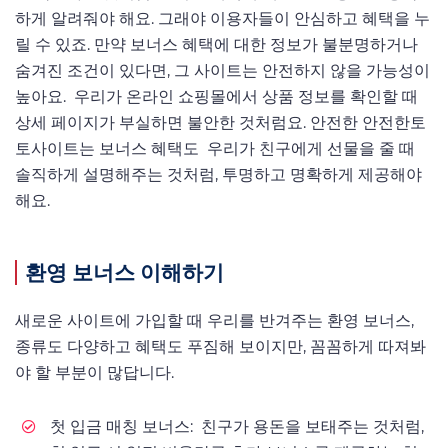
하게 알려줘야 해요. 그래야 이용자들이 안심하고 혜택을 누
릴 수 있죠. 만약 보너스 혜택에 대한 정보가 불분명하거나
숨겨진 조건이 있다면, 그 사이트는 안전하지 않을 가능성이
높아요. 우리가 온라인 쇼핑몰에서 상품 정보를 확인할 때
상세 페이지가 부실하면 불안한 것처럼요. 안전한 안전한토
토사이트는 보너스 혜택도 우리가 친구에게 선물을 줄 때
솔직하게 설명해주는 것처럼, 투명하고 명확하게 제공해야
해요.
환영 보너스 이해하기
새로운 사이트에 가입할 때 우리를 반겨주는 환영 보너스,
종류도 다양하고 혜택도 푸짐해 보이지만, 꼼꼼하게 따져봐
야 할 부분이 많답니다.
첫 입금 매칭 보너스: 친구가 용돈을 보태주는 것처럼,