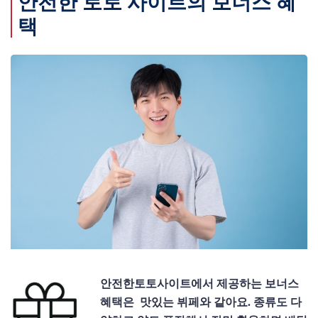
안전한 토토 사이트의 보너스 혜
택
안전한토토사이트에서 제공하는 보너스
혜택은 맛있는 뷔페와 같아요. 종류도 다