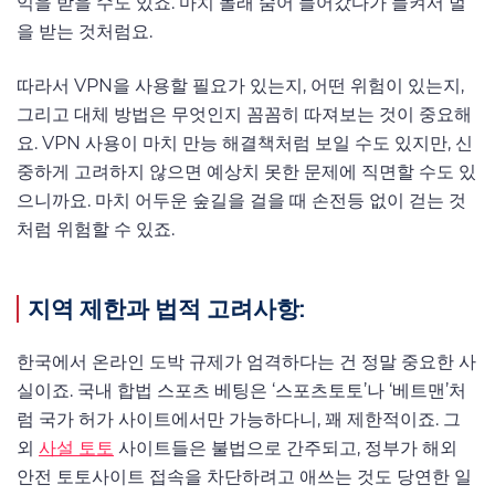
익을 받을 수도 있죠. 마치 몰래 숨어 들어갔다가 들켜서 벌
을 받는 것처럼요.
따라서 VPN을 사용할 필요가 있는지, 어떤 위험이 있는지,
그리고 대체 방법은 무엇인지 꼼꼼히 따져보는 것이 중요해
요. VPN 사용이 마치 만능 해결책처럼 보일 수도 있지만, 신
중하게 고려하지 않으면 예상치 못한 문제에 직면할 수도 있
으니까요. 마치 어두운 숲길을 걸을 때 손전등 없이 걷는 것
처럼 위험할 수 있죠.
지역 제한과 법적 고려사항:
한국에서 온라인 도박 규제가 엄격하다는 건 정말 중요한 사
실이죠. 국내 합법 스포츠 베팅은 ‘스포츠토토’나 ‘베트맨’처
럼 국가 허가 사이트에서만 가능하다니, 꽤 제한적이죠. 그
외
사설 토토
사이트들은 불법으로 간주되고, 정부가 해외
안전 토토사이트 접속을 차단하려고 애쓰는 것도 당연한 일