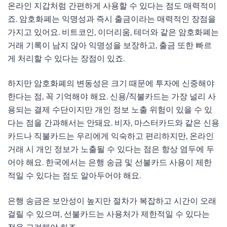
온라인 지갑처럼 간편하게 사용할 수 있다는 점도 매력적이
죠. 암호화폐는 익명성과 즉시 출금이라는 매력적인 장점을
가지고 있어요. 비트코인, 이더리움, 테더와 같은 암호화폐는
거래 기록이 남지 않아 익명성을 보장하고, 출금 또한 빠르
게 처리할 수 있다는 장점이 있죠.
하지만 암호화폐의 변동성은 크기 때문에 투자에 신중해야
한다는 점, 꼭 기억해야 해요. 신용/직불카드는 가장 널리 사
용되는 결제 수단이지만 개인 정보 노출 위험이 있을 수 있
다는 점을 간과해서는 안돼요. 비자, 마스터카드와 같은 신용
카드나 직불카드는 우리에게 익숙하고 편리하지만, 온라인
거래 시 개인 정보가 노출될 수 있다는 점은 항상 염두에 두
어야 해요. 한국에서는 은행 송금 및 선불카드 사용이 제한
적일 수 있다는 점도 알아두어야 해요.
은행 송금은 보안성이 높지만 절차가 복잡하고 시간이 오래
걸릴 수 있으며, 선불카드는 사용처가 제한적일 수 있다는