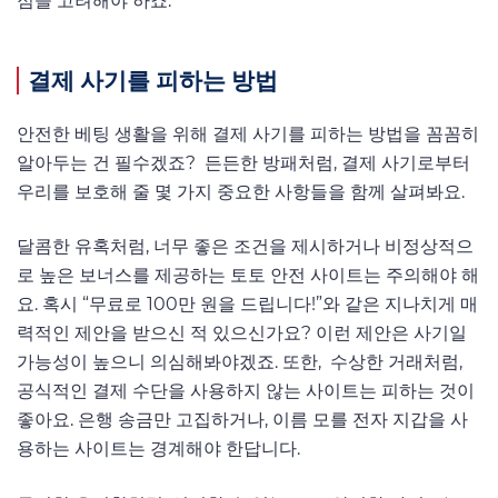
점을 고려해야 하죠.
결제 사기를 피하는 방법
안전한 베팅 생활을 위해 결제 사기를 피하는 방법을 꼼꼼히
알아두는 건 필수겠죠? 든든한 방패처럼, 결제 사기로부터
우리를 보호해 줄 몇 가지 중요한 사항들을 함께 살펴봐요.
달콤한 유혹처럼, 너무 좋은 조건을 제시하거나 비정상적으
로 높은 보너스를 제공하는 토토 안전 사이트는 주의해야 해
요. 혹시 “무료로 100만 원을 드립니다!”와 같은 지나치게 매
력적인 제안을 받으신 적 있으신가요? 이런 제안은 사기일
가능성이 높으니 의심해봐야겠죠. 또한, 수상한 거래처럼,
공식적인 결제 수단을 사용하지 않는 사이트는 피하는 것이
좋아요. 은행 송금만 고집하거나, 이름 모를 전자 지갑을 사
용하는 사이트는 경계해야 한답니다.