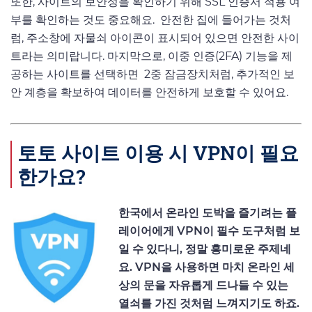
또한, 사이트의 보안성을 확인하기 위해 SSL 인증서 적용 여
부를 확인하는 것도 중요해요. 안전한 집에 들어가는 것처
럼, 주소창에 자물쇠 아이콘이 표시되어 있으면 안전한 사이
트라는 의미랍니다. 마지막으로, 이중 인증(2FA) 기능을 제
공하는 사이트를 선택하면 2중 잠금장치처럼, 추가적인 보
안 계층을 확보하여 데이터를 안전하게 보호할 수 있어요.
토토 사이트 이용 시 VPN이 필요
한가요?
한국에서 온라인 도박을 즐기려는 플
레이어에게 VPN이 필수 도구처럼 보
일 수 있다니, 정말 흥미로운 주제네
요. VPN을 사용하면 마치 온라인 세
상의 문을 자유롭게 드나들 수 있는
열쇠를 가진 것처럼 느껴지기도 하죠.