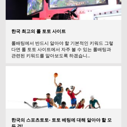
한국 최고의 롤 토토 사이트
롤배팅에서 반드시 알아야 할 기본적인 키워드 그렇
다면 롤 토토 사이트에서 자주 볼 수 있는 롤배팅과
관련된 키워드를 알아보도록 하겠습니...
한국의 스포츠토토- 토토 베팅에 대해 알아야 할 모
든 것!