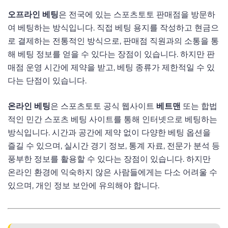
오프라인 베팅
은 전국에 있는 스포츠토토 판매점을 방문하
여 베팅하는 방식입니다. 직접 베팅 용지를 작성하고 현금으
로 결제하는 전통적인 방식으로, 판매점 직원과의 소통을 통
해 베팅 정보를 얻을 수 있다는 장점이 있습니다. 하지만 판
매점 운영 시간에 제약을 받고, 베팅 종류가 제한적일 수 있
다는 단점이 있습니다.
온라인 베팅
은 스포츠토토 공식 웹사이트
베트맨
또는 합법
적인 민간 스포츠 베팅 사이트를 통해 인터넷으로 베팅하는
방식입니다. 시간과 공간에 제약 없이 다양한 베팅 옵션을
즐길 수 있으며, 실시간 경기 정보, 통계 자료, 전문가 분석 등
풍부한 정보를 활용할 수 있다는 장점이 있습니다. 하지만
온라인 환경에 익숙하지 않은 사람들에게는 다소 어려울 수
있으며, 개인 정보 보안에 유의해야 합니다.