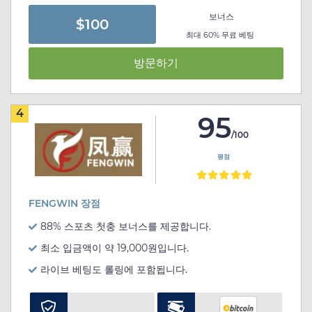
보너스
$100
최대 60% 무료 베팅
방문하기
4
95
/100
평점
FENGWIN 장점
88% 스포츠 첫충 보너스를 제공합니다.
최소 입금액이 약 19,000원입니다.
라이브 베팅도 롤링에 포함됩니다.