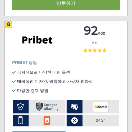
방문하기
8
92
/100
평점
PRIBET 장점
국제적으로 다양한 베팅 옵션
매력적인 디자인, 명확하고 사용자 친화적
다양한 결제 방법
94.24