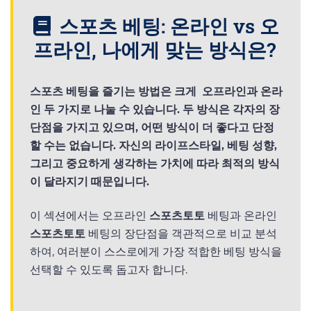
스포츠 베팅: 온라인 vs 오
프라인, 나에게 맞는 방식은?
스포츠 베팅을 즐기는 방법은 크게 오프라인과 온라
인 두 가지로 나눌 수 있습니다. 두 방식은 각자의 장
단점을 가지고 있으며, 어떤 방식이 더 좋다고 단정
할 수는 없습니다. 자신의 라이프스타일, 베팅 성향,
그리고 중요하게 생각하는 가치에 따라 최적의 방식
이 달라지기 때문입니다.
이 섹션에서는 오프라인
스포츠토토
베팅과 온라인
스포츠토토
베팅의 장단점을 객관적으로 비교 분석
하여, 여러분이 스스로에게 가장 적합한 베팅 방식을
선택할 수 있도록 돕고자 합니다.