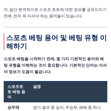
자, 일단 본격적으로 스포츠 토토에 대한 정보를 공유드리기
전에, 먼저 꼭 아셔야 하는 용어들이 있습니다.
스포츠 베팅 용어 및 베팅 유형 이
해하기
스포츠 베팅을 시작하기 전에, 몇 가지 기본적인 용어와 베
팅 유형을 이해하는 것이 중요합니다. 기본적인 단어는 아셔
야 정보가 도움이 될겁니다.
스포츠토
설명
토
베팅 용
어
승무패
경기 결과 중 승리, 무승부, 패배 중 하나