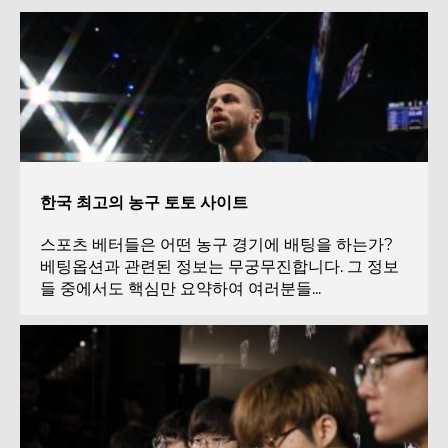
한국 최고의 농구 토토 사이트
스포츠 베터들은 어떤 농구 경기에 배팅을 하는가?
베팅옵션과 관련된 정보는 무궁무진합니다. 그 정보
들 중에서도 핵심만 요약하여 여러분들...