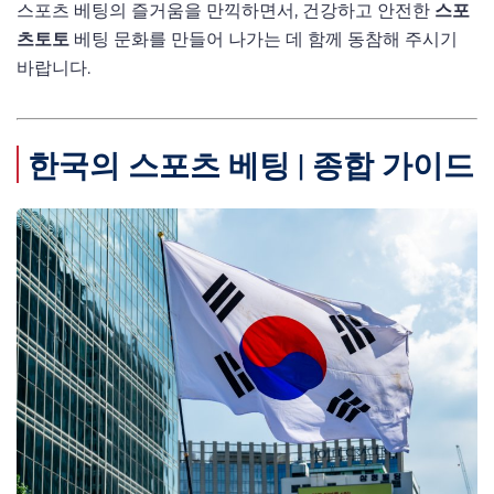
스포츠 베팅의 즐거움을 만끽하면서, 건강하고 안전한
스포
츠토토
베팅 문화를 만들어 나가는 데 함께 동참해 주시기
바랍니다.
한국의 스포츠 베팅 | 종합 가이드