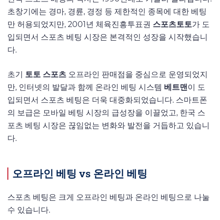
초창기에는 경마, 경륜, 경정 등 제한적인 종목에 대한 베팅
만 허용되었지만, 2001년 체육진흥투표권
스포츠토토
가 도
입되면서 스포츠 베팅 시장은 본격적인 성장을 시작했습니
다.
초기
토토 스포츠
오프라인 판매점을 중심으로 운영되었지
만, 인터넷의 발달과 함께 온라인 베팅 시스템
베트맨
이 도
입되면서 스포츠 베팅은 더욱 대중화되었습니다. 스마트폰
의 보급은 모바일 베팅 시장의 급성장을 이끌었고, 한국 스
포츠 베팅 시장은 끊임없는 변화와 발전을 거듭하고 있습니
다.
오프라인 베팅 vs 온라인 베팅
스포츠 베팅은 크게 오프라인 베팅과 온라인 베팅으로 나눌
수 있습니다.