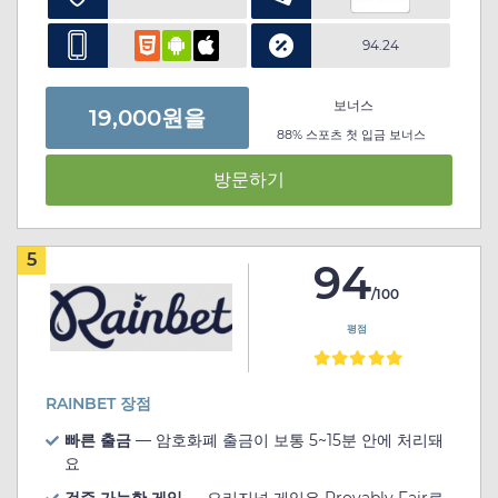
94.24
보너스
19,000원을
88% 스포츠 첫 입금 보너스
방문하기
5
94
/100
평점
RAINBET 장점
빠른 출금
— 암호화폐 출금이 보통 5~15분 안에 처리돼
요
검증 가능한 게임
— 오리지널 게임은 Provably Fair로