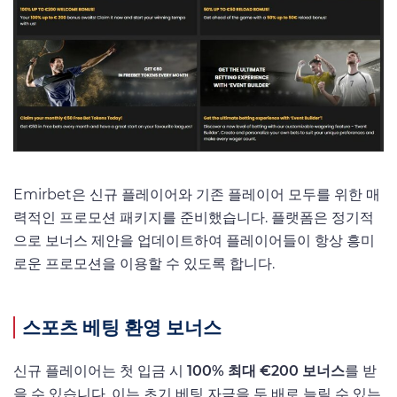
Emirbet은 신규 플레이어와 기존 플레이어 모두를 위한 매
력적인 프로모션 패키지를 준비했습니다. 플랫폼은 정기적
으로 보너스 제안을 업데이트하여 플레이어들이 항상 흥미
로운 프로모션을 이용할 수 있도록 합니다.
스포츠 베팅 환영 보너스
신규 플레이어는 첫 입금 시
100% 최대 €200 보너스
를 받
을 수 있습니다. 이는 초기 베팅 자금을 두 배로 늘릴 수 있는