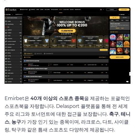
Emirbet은
40개 이상의 스포츠 종목
을 제공하는 포괄적인
스포츠북을 자랑합니다. Delasport 플랫폼을 통해 전 세계
주요 리그와 토너먼트에 대한 접근을 보장합니다.
축구
,
테니
스
,
농구
가 가장 인기 있는 종목이며, 라크로스, 다트, 사이클
링, 탁구와 같은 틈새 스포츠도 다양하게 제공됩니다.