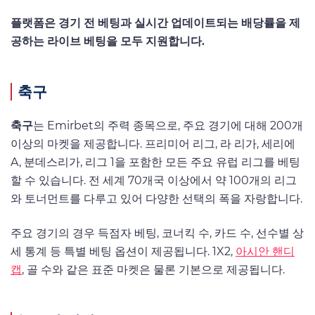
플랫폼은 경기 전 베팅과 실시간 업데이트되는 배당률을 제
공하는 라이브 베팅을 모두 지원합니다.
축구
축구
는 Emirbet의 주력 종목으로, 주요 경기에 대해 200개
이상의 마켓을 제공합니다. 프리미어 리그, 라 리가, 세리에
A, 분데스리가, 리그 1을 포함한 모든 주요 유럽 리그를 베팅
할 수 있습니다. 전 세계 70개국 이상에서 약 100개의 리그
와 토너먼트를 다루고 있어 다양한 선택의 폭을 자랑합니다.
주요 경기의 경우 득점자 베팅, 코너킥 수, 카드 수, 선수별 상
세 통계 등 특별 베팅 옵션이 제공됩니다. 1X2,
아시안 핸디
캡
, 골 수와 같은 표준 마켓은 물론 기본으로 제공됩니다.