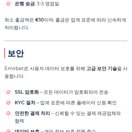
은행 송금
: 3-5 영업일
최소 출금액은
€10
이며, 출금은 업계 표준에 따라 신속하게
처리됩니다.
보안
Emirbet은 사용자 데이터 보호를 위해
고급 보안 기술
을 사
용합니다:
SSL 암호화
– 모든 데이터가 암호화되어 전송
KYC 절차
– 업계 표준에 따른 플레이어 신원 확인
안전한 결제 처리
– 신뢰할 수 있는 결제 제공업체와
협력
데이터 보호
– 개인 정보 보호 정책 준수