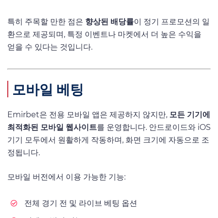
특히 주목할 만한 점은
향상된 배당률
이 정기 프로모션의 일
환으로 제공되며, 특정 이벤트나 마켓에서 더 높은 수익을
얻을 수 있다는 것입니다.
모바일 베팅
Emirbet은 전용 모바일 앱은 제공하지 않지만,
모든 기기에
최적화된 모바일 웹사이트
를 운영합니다. 안드로이드와 iOS
기기 모두에서 원활하게 작동하며, 화면 크기에 자동으로 조
정됩니다.
모바일 버전에서 이용 가능한 기능:
전체 경기 전 및 라이브 베팅 옵션