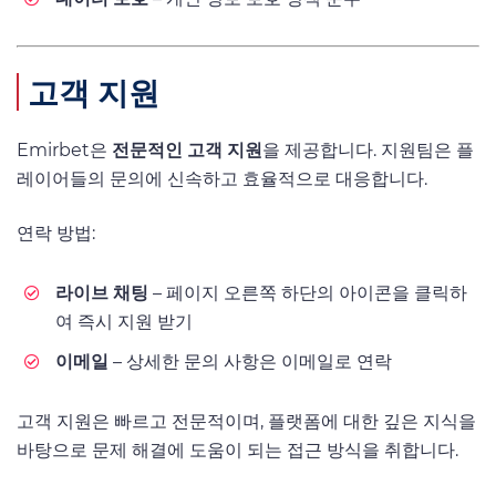
고객 지원
Emirbet은
전문적인 고객 지원
을 제공합니다. 지원팀은 플
레이어들의 문의에 신속하고 효율적으로 대응합니다.
연락 방법:
라이브 채팅
– 페이지 오른쪽 하단의 아이콘을 클릭하
여 즉시 지원 받기
이메일
– 상세한 문의 사항은 이메일로 연락
고객 지원은 빠르고 전문적이며, 플랫폼에 대한 깊은 지식을
바탕으로 문제 해결에 도움이 되는 접근 방식을 취합니다.