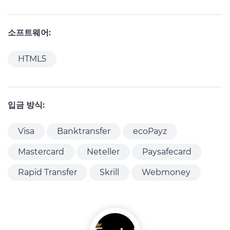
소프트웨어:
HTML5
입금 방식:
Visa
Banktransfer
ecoPayz
Mastercard
Neteller
Paysafecard
Rapid Transfer
Skrill
Webmoney