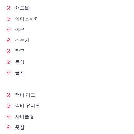
핸드볼
아이스하키
야구
스누커
탁구
복싱
골프
럭비 리그
럭비 유니온
사이클링
풋살