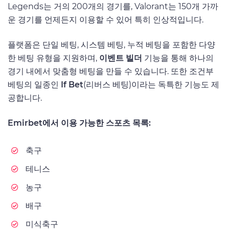
Legends는 거의 200개의 경기를, Valorant는 150개 가까
운 경기를 언제든지 이용할 수 있어 특히 인상적입니다.
플랫폼은 단일 베팅, 시스템 베팅, 누적 베팅을 포함한 다양
한 베팅 유형을 지원하며,
이벤트 빌더
기능을 통해 하나의
경기 내에서 맞춤형 베팅을 만들 수 있습니다. 또한 조건부
베팅의 일종인
If Bet
(리버스 베팅)이라는 독특한 기능도 제
공합니다.
Emirbet에서 이용 가능한 스포츠 목록:
축구
테니스
농구
배구
미식축구