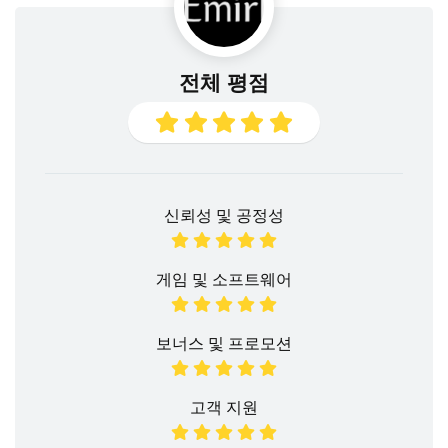
전체 평점
신뢰성 및 공정성
게임 및 소프트웨어
보너스 및 프로모션
고객 지원