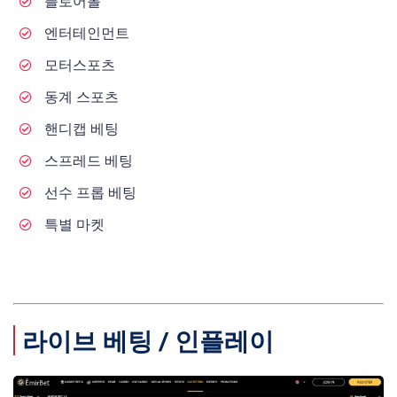
플로어볼
엔터테인먼트
모터스포츠
동계 스포츠
핸디캡 베팅
스프레드 베팅
선수 프롭 베팅
특별 마켓
라이브 베팅 / 인플레이