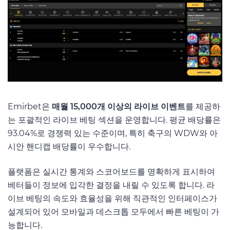
Emirbet은
매월 15,000개 이상의 라이브 이벤트
를 제공하
는 포괄적인 라이브 베팅 섹션을 운영합니다. 평균 배당률은
93.04%로 경쟁력 있는 수준이며, 특히 축구의 WDW와 아
시안 핸디캡 배당률이 우수합니다.
플랫폼은 실시간 통계와 스코어보드를 명확하게 표시하여
베터들이 정보에 입각한 결정을 내릴 수 있도록 합니다. 라
이브 베팅의 속도와 효율성을 위해 직관적인 인터페이스가
설계되어 있어 모바일과 데스크톱 모두에서 빠른 베팅이 가
능합니다.