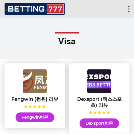
Visa
Fengwin (펑윈) 리뷰
Dexsport (덱스스포
츠) 리뷰
Fengwin방문
Dexsport방문