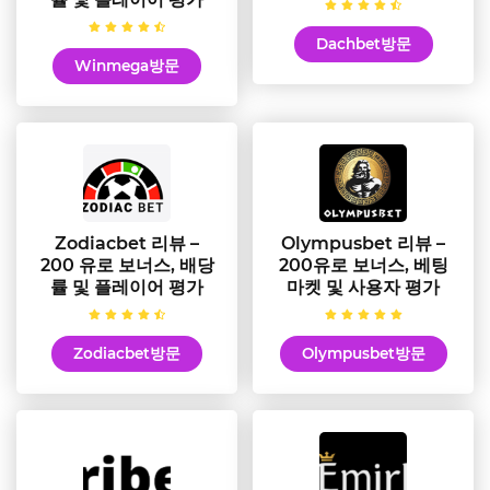
Dachbet방문
Winmega방문
Zodiacbet 리뷰 –
Olympusbet 리뷰 –
200 유로 보너스, 배당
200유로 보너스, 베팅
률 및 플레이어 평가
마켓 및 사용자 평가
Zodiacbet방문
Olympusbet방문