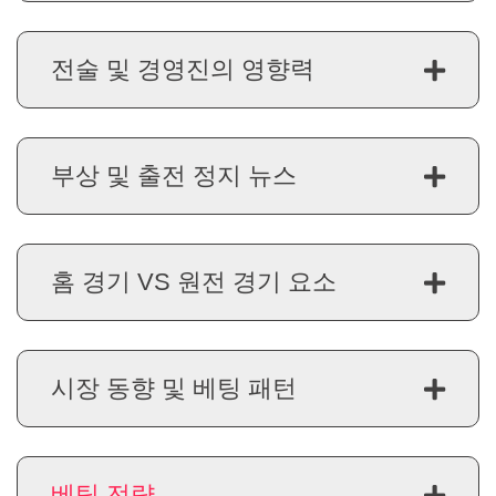
전술 및 경영진의 영향력
부상 및 출전 정지 뉴스
홈 경기 VS 원전 경기 요소
시장 동향 및 베팅 패턴
베팅 전략