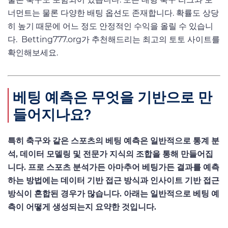
너먼트는 물론 다양한 배팅 옵션도 존재합니다. 확률도 상당
히 높기 때문에 어느 정도 안정적인 수익을 올릴 수 있습니
다. Betting777.org가 추천해드리는 최고의 토토 사이트를
확인해보세요.
베팅 예측은 무엇을 기반으로 만
들어지나요?
특히 축구와 같은 스포츠의 베팅 예측은 일반적으로 통계 분
석, 데이터 모델링 및 전문가 지식의 조합을 통해 만들어집
니다. 프로 스포츠 분석가든 아마추어 베팅가든 결과를 예측
하는 방법에는 데이터 기반 접근 방식과 인사이트 기반 접근
방식이 혼합된 경우가 많습니다. 아래는 일반적으로 베팅 예
측이 어떻게 생성되는지 요약한 것입니다.