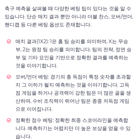
축구 예측을 살펴볼 때 다양한 베팅 팁이 있다는 것을 알 수
있습니다. 단순 매치 결과 뿐만 아니라 더블 찬스, 오버/언더,
핸디캡 등 다른 베팅 옵션도 존재합니다.
매치 결과(1X2): 1은 홈 팀 승리를 의미하며, X는 무승
부, 2는 원정 팀 승리를 의미합니다. 팀의 전략, 정면 승
부 및 기타 요인을 기반으로 정확한 결과를 예측하는
것을 이야기합니다.
오버/언더 베팅: 경기의 총 득점이 특정 숫자를 초과할
지 그 이하가 될지 예측하는 것을 이야기합니다. 고득
점 게임을 하거나 공격력이 강한 팀은 더 많은 골을 생
산하며, 수비 조직력이 뛰어난 팀은 종종 저득점 게임
으로 이어집니다.
정확한 점수 베팅: 정확한 최종 스코어라인을 예측합
니다. 예측하기는 어렵지만 더 높은 보상을 얻을 수 있
습니다.