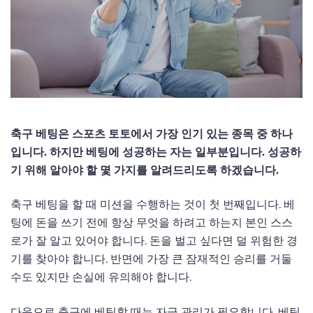
축구 베팅은 스포츠 토토에서 가장 인기 있는 종목 중 하나
입니다. 하지만 베팅에 성공하는 자는 일부분입니다. 성공하
기 위해 알아야 할 몇 가지를 알려드리도록 하겠습니다.
축구 베팅을 할 때 미션을 수행하는 것이 첫 번째입니다. 베
팅에 돈을 쓰기 전에 항상 무엇을 하려고 하는지 본인 스스
로가 잘 알고 있어야 합니다. 돈을 벌고 싶다면 덜 위험한 경
기를 찾아야 합니다. 반면에 가장 큰 잠재적인 승리를 거둘
수도 있지만 손실에 유의해야 합니다.
다음으로 축구에 베팅할 때는 자금 관리가 필요합니다. 베팅