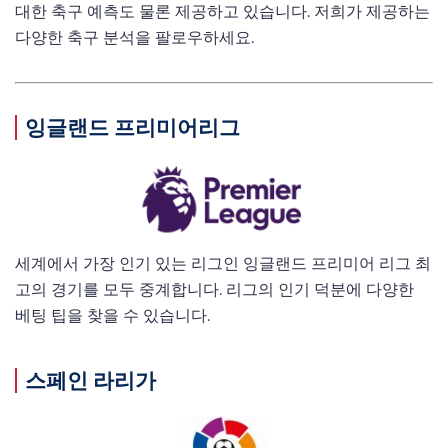
대한 축구 예측도 물론 제공하고 있습니다. 저희가 제공하는
다양한 축구 분석을 팔로우하세요.
잉글랜드 프리미어리그
세계에서 가장 인기 있는 리그인 잉글랜드 프리미어 리그 최
고의 경기를 모두 중계합니다. 리그의 인기 덕분에 다양한
베팅 팁을 찾을 수 있습니다.
스페인 라리가