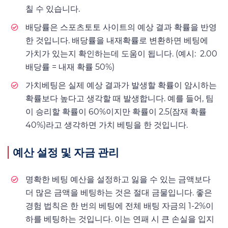
칠 수 있습니다.
배당률은 스포츠토토 사이트의 예상 결과 확률을 반영
한 것입니다. 배당률을 내재확률로 변환하면 베팅에
가치가 있는지 확인하는데 도움이 됩니다. (예시: 2.00
배당률 = 내재 확률 50%)
가치베팅은 실제 예상 결과가 발생할 확률이 암시하는
확률보다 높다고 생각할 때 발생합니다. 예를 들어, 팀
이 승리할 확률이 60%이지만 확률이 2.5(잠재 확률
40%)라고 생각하면 가치 베팅을 한 것입니다.
예산 설정 및 자금 관리
명확한 베팅 예산을 설정하고 잃을 수 있는 금액보다
더 많은 금액을 베팅하는 것은 절대 금물입니다. 좋은
경험 법칙은 한 번의 베팅에 전체 배팅 자금의 1-2%이
하를 베팅하는 것입니다. 이는 연패 시 큰 손실을 입지