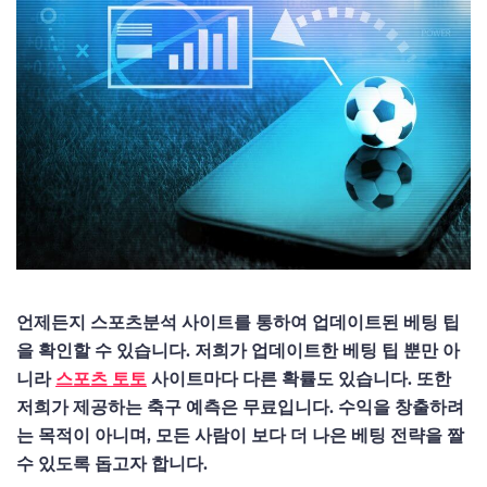
언제든지 스포츠분석 사이트를 통하여 업데이트된 베팅 팁
을 확인할 수 있습니다. 저희가 업데이트한 베팅 팁 뿐만 아
니라
스포츠 토토
사이트마다 다른 확률도 있습니다. 또한
저희가 제공하는 축구 예측은 무료입니다. 수익을 창출하려
는 목적이 아니며, 모든 사람이 보다 더 나은 베팅 전략을 짤
수 있도록 돕고자 합니다.