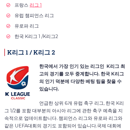
프랑스
리그 1
유럽 챔피언스 리그
유로파 리그
한국 K리그 1 /K리그2
K리그 1 / K리그 2
한국에서 가장 인기 있는 리그인 K리그 최
고의 경기를 모두 중계합니다. 한국 K리그
의 인기 덕분에 다양한 베팅 팁을 찾을 수
있습니다.
언급한 상위 6개 유럽 축구 리그, 한국 K리
그 1/2를 포함 대부분의 아시아 리그에 관한 축구 예측을 지
속적으로 업데이트합니다. 챔피언스 리그와 유로파 리그와
같은 UEFA대회의 경기도 포함되어 있습니다.국제 대회에