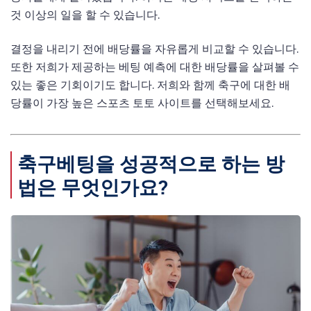
것 이상의 일을 할 수 있습니다.
결정을 내리기 전에 배당률을 자유롭게 비교할 수 있습니다.
또한 저희가 제공하는 베팅 예측에 대한 배당률을 살펴볼 수
있는 좋은 기회이기도 합니다. 저희와 함께 축구에 대한 배
당률이 가장 높은 스포츠 토토 사이트를 선택해보세요.
축구베팅을 성공적으로 하는 방
법은 무엇인가요?