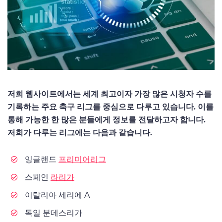
저희 웹사이트에서는 세계 최고이자 가장 많은 시청자 수를
기록하는 주요 축구 리그를 중심으로 다루고 있습니다. 이를
통해 가능한 한 많은 분들에게 정보를 전달하고자 합니다.
저희가 다루는 리그에는 다음과 같습니다.
잉글랜드
프리미어리그
스페인
라리가
이탈리아 세리에 A
독일 분데스리가