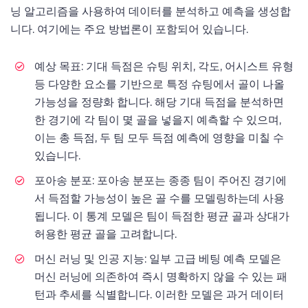
닝 알고리즘을 사용하여 데이터를 분석하고 예측을 생성합
니다. 여기에는 주요 방법론이 포함되어 있습니다.
예상 목표: 기대 득점은 슈팅 위치, 각도, 어시스트 유형
등 다양한 요소를 기반으로 특정 슈팅에서 골이 나올
가능성을 정량화 합니다. 해당 기대 득점을 분석하면
한 경기에 각 팀이 몇 골을 넣을지 예측할 수 있으며,
이는 총 득점, 두 팀 모두 득점 예측에 영향을 미칠 수
있습니다.
포아송 분포: 포아송 분포는 종종 팀이 주어진 경기에
서 득점할 가능성이 높은 골 수를 모델링하는데 사용
됩니다. 이 통계 모델은 팀이 득점한 평균 골과 상대가
허용한 평균 골을 고려합니다.
머신 러닝 및 인공 지능: 일부 고급 베팅 예측 모델은
머신 러닝에 의존하여 즉시 명확하지 않을 수 있는 패
턴과 추세를 식별합니다. 이러한 모델은 과거 데이터