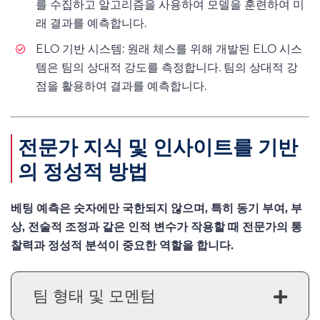
를 수집하고 알고리즘을 사용하여 모델을 훈련하여 미
래 결과를 예측합니다.
ELO 기반 시스템: 원래 체스를 위해 개발된 ELO 시스
템은 팀의 상대적 강도를 측정합니다. 팀의 상대적 강
점을 활용하여 결과를 예측합니다.
전문가 지식 및 인사이트를 기반
의 정성적 방법
베팅 예측은 숫자에만 국한되지 않으며, 특히 동기 부여, 부
상, 전술적 조정과 같은 인적 변수가 작용할 때 전문가의 통
찰력과 정성적 분석이 중요한 역할을 합니다.
팀 형태 및 모멘텀