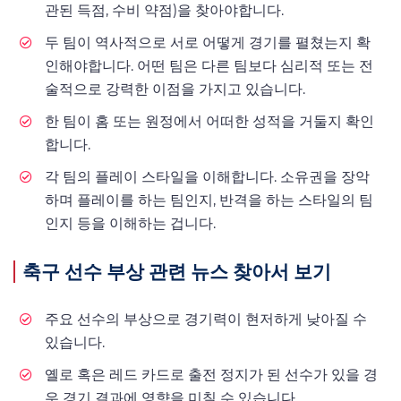
관된 득점, 수비 약점)을 찾아야합니다.
두 팀이 역사적으로 서로 어떻게 경기를 펼쳤는지 확
인해야합니다. 어떤 팀은 다른 팀보다 심리적 또는 전
술적으로 강력한 이점을 가지고 있습니다.
한 팀이 홈 또는 원정에서 어떠한 성적을 거둘지 확인
합니다.
각 팀의 플레이 스타일을 이해합니다. 소유권을 장악
하며 플레이를 하는 팀인지, 반격을 하는 스타일의 팀
인지 등을 이해하는 겁니다.
축구 선수 부상 관련 뉴스 찾아서 보기
주요 선수의 부상으로 경기력이 현저하게 낮아질 수
있습니다.
옐로 혹은 레드 카드로 출전 정지가 된 선수가 있을 경
우 경기 결과에 영향을 미칠 수 있습니다.