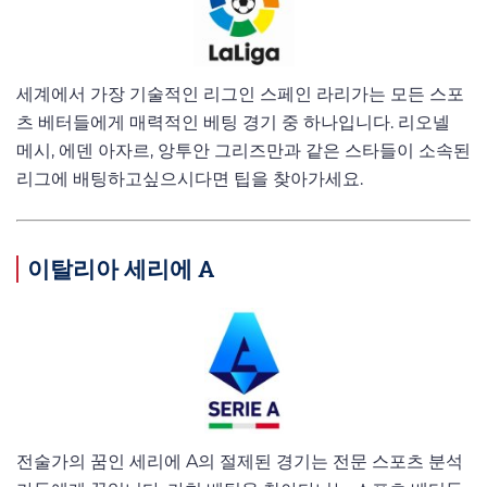
세계에서 가장 기술적인 리그인 스페인 라리가는 모든 스포
츠 베터들에게 매력적인 베팅 경기 중 하나입니다. 리오넬
메시, 에덴 아자르, 앙투안 그리즈만과 같은 스타들이 소속된
리그에 배팅하고싶으시다면 팁을 찾아가세요.
이탈리아 세리에 A
전술가의 꿈인 세리에 A의 절제된 경기는 전문 스포츠 분석