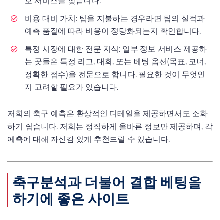
보 서비스를 찾습니다.
비용 대비 가치: 팁을 지불하는 경우라면 팁의 실적과
예측 품질에 따라 비용이 정당화되는지 확인합니다.
특정 시장에 대한 전문 지식: 일부 정보 서비스 제공하
는 곳들은 특정 리그, 대회, 또는 베팅 옵션(목표, 코너,
정확한 점수)을 전문으로 합니다. 필요한 것이 무엇인
지 고려할 필요가 있습니다.
저희의 축구 예측은 환상적인 디테일을 제공하면서도 소화
하기 쉽습니다. 저희는 정직하게 올바른 정보만 제공하며, 각
예측에 대해 자신감 있게 추천드릴 수 있습니다.
축구분석과 더불어 결합 베팅을
하기에 좋은 사이트