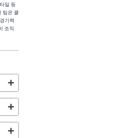
스타일 등
인 팀은 클
라 경기력
비 조직