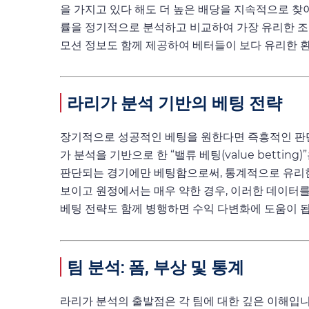
을 가지고 있다 해도 더 높은 배당을 지속적으로 
률을 정기적으로 분석하고 비교하여 가장 유리한 조건
모션 정보도 함께 제공하여 베터들이 보다 유리한 
라리가 분석 기반의 베팅 전략
장기적으로 성공적인 베팅을 원한다면 즉흥적인 판
가 분석을 기반으로 한 “밸류 베팅(value betti
판단되는 경기에만 베팅함으로써, 통계적으로 유리한
보이고 원정에서는 매우 약한 경우, 이러한 데이터를
베팅 전략도 함께 병행하면 수익 다변화에 도움이 됩
팀 분석: 폼, 부상 및 통계
라리가 분석의 출발점은 각 팀에 대한 깊은 이해입니