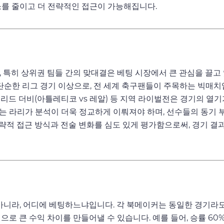
소를 줄이고 더 전략적인 접근이 가능해집니다.
 특히 상위권 팀들 간의 맞대결은 베팅 시장에서 큰 관심을 끌고
 단순한 리그 경기 이상으로, 전 세계 축구팬들이 주목하는 빅매치
마드리드 더비(아틀레티코 vs 레알) 등 지역 라이벌전은 경기의 열기
 라리가 분석이 더욱 정교하게 이뤄져야 하며, 선수들의 동기 부
전략적 접근 방식과 전술 변화를 심도 있게 평가함으로써, 경기 결
아니라, 어디에 베팅하느냐입니다. 각 북메이커는 동일한 경기라도
로 큰 수익 차이를 만들어낼 수 있습니다. 예를 들어, 승률 60