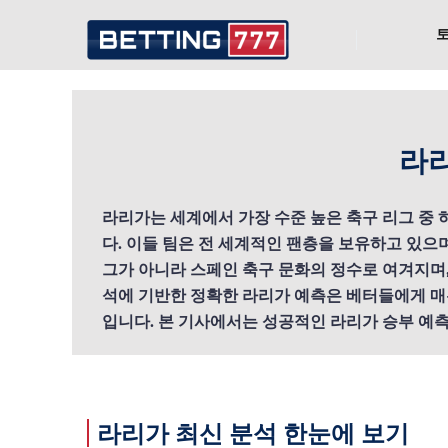
라리
라리가는 세계에서 가장 수준 높은 축구 리그 중
다. 이들 팀은 전 세계적인 팬층을 보유하고 있으
그가 아니라 스페인 축구 문화의 정수로 여겨지며
석에 기반한 정확한 라리가 예측은 베터들에게 매
입니다. 본 기사에서는 성공적인 라리가 승부 예측
라리가 최신 분석 한눈에 보기