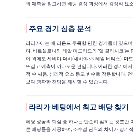
의 예측을 참고하면 베팅 결정 과정에서 감정적 요
주요 경기 심층 분석
라리가에는 매 라운드 주목할 만한 경기들이 있으며,
다. 바르셀로나와 레알 마드리드의 ‘엘 클라시코’는
이 외에도 세비야 더비(세비야 vs 레알 베티스), 
뜨겁고 예측이 까다로운 편입니다. 이러한 경기에서는
적 수 싸움, 심리적 요소 등도 변수로 작용합니다. 
보다 명확한 전망을 제시할 수 있습니다.
라리가 베팅에서 최고 배당 찾기
베팅 성공의 핵심 중 하나는 단순히 맞히는 것뿐만 
른 배당률을 제공하며, 소수점 단위의 차이가 장기적으