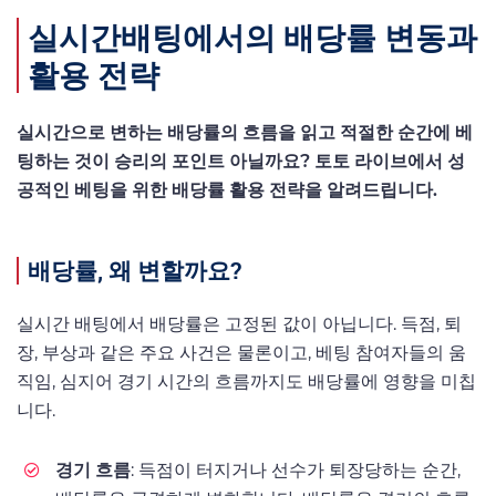
실시간배팅에서의 배당률 변동과
활용 전략
실시간으로 변하는 배당률의 흐름을 읽고 적절한 순간에 베
팅하는 것이 승리의 포인트 아닐까요? 토토 라이브에서 성
공적인 베팅을 위한 배당률 활용 전략을 알려드립니다.
배당률, 왜 변할까요?
실시간 배팅에서 배당률은 고정된 값이 아닙니다. 득점, 퇴
장, 부상과 같은 주요 사건은 물론이고, 베팅 참여자들의 움
직임, 심지어 경기 시간의 흐름까지도 배당률에 영향을 미칩
니다.
경기 흐름
: 득점이 터지거나 선수가 퇴장당하는 순간,