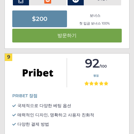
보너스
$200
첫 입금 보너스 100%
방문하기
9
92
/100
평점
PRIBET 장점
국제적으로 다양한 베팅 옵션
매력적인 디자인, 명확하고 사용자 친화적
다양한 결제 방법