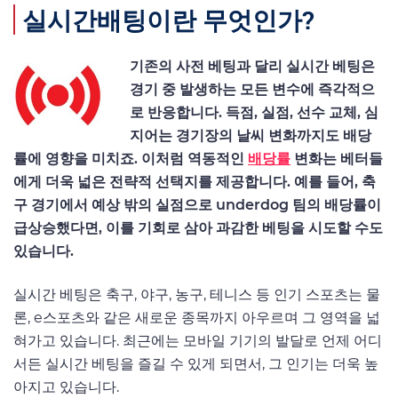
실시간배팅이란 무엇인가?
기존의 사전 베팅과 달리 실시간 베팅은
경기 중 발생하는 모든 변수에 즉각적으
로 반응합니다. 득점, 실점, 선수 교체, 심
지어는 경기장의 날씨 변화까지도 배당
률에 영향을 미치죠. 이처럼 역동적인
배당률
변화는 베터들
에게 더욱 넓은 전략적 선택지를 제공합니다. 예를 들어, 축
구 경기에서 예상 밖의 실점으로 underdog 팀의 배당률이
급상승했다면, 이를 기회로 삼아 과감한 베팅을 시도할 수도
있습니다.
실시간 베팅은 축구, 야구, 농구, 테니스 등 인기 스포츠는 물
론, e스포츠와 같은 새로운 종목까지 아우르며 그 영역을 넓
혀가고 있습니다. 최근에는 모바일 기기의 발달로 언제 어디
서든 실시간 베팅을 즐길 수 있게 되면서, 그 인기는 더욱 높
아지고 있습니다.