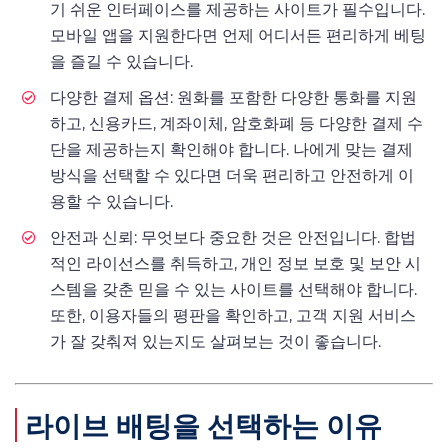
기 쉬운 인터페이스를 제공하는 사이트가 필수입니다.
모바일 앱을 지원한다면 언제 어디서든 편리하게 베팅
을 즐길 수 있습니다.
다양한 결제 옵션: 원화를 포함한 다양한 통화를 지원
하고, 신용카드, 계좌이체, 암호화폐 등 다양한 결제 수
단을 제공하는지 확인해야 합니다. 나에게 맞는 결제
방식을 선택할 수 있다면 더욱 편리하고 안전하게 이
용할 수 있습니다.
안전과 신뢰: 무엇보다 중요한 것은 안전입니다. 합법
적인 라이선스를 취득하고, 개인 정보 보호 및 보안 시
스템을 갖춘 믿을 수 있는 사이트를 선택해야 합니다.
또한, 이용자들의 평판을 확인하고, 고객 지원 서비스
가 잘 갖춰져 있는지도 살펴보는 것이 좋습니다.
라이브 배팅을 선택하는 이유