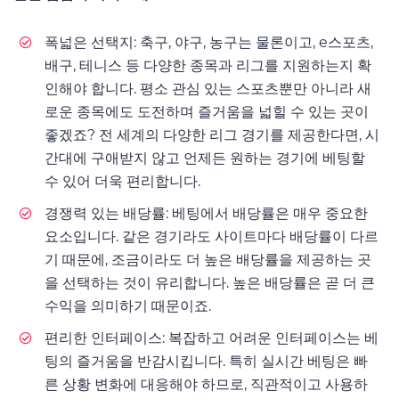
폭넓은 선택지: 축구, 야구, 농구는 물론이고, e스포츠,
배구, 테니스 등 다양한 종목과 리그를 지원하는지 확
인해야 합니다. 평소 관심 있는 스포츠뿐만 아니라 새
로운 종목에도 도전하며 즐거움을 넓힐 수 있는 곳이
좋겠죠? 전 세계의 다양한 리그 경기를 제공한다면, 시
간대에 구애받지 않고 언제든 원하는 경기에 베팅할
수 있어 더욱 편리합니다.
경쟁력 있는 배당률: 베팅에서 배당률은 매우 중요한
요소입니다. 같은 경기라도 사이트마다 배당률이 다르
기 때문에, 조금이라도 더 높은 배당률을 제공하는 곳
을 선택하는 것이 유리합니다. 높은 배당률은 곧 더 큰
수익을 의미하기 때문이죠.
편리한 인터페이스: 복잡하고 어려운 인터페이스는 베
팅의 즐거움을 반감시킵니다. 특히 실시간 베팅은 빠
른 상황 변화에 대응해야 하므로, 직관적이고 사용하