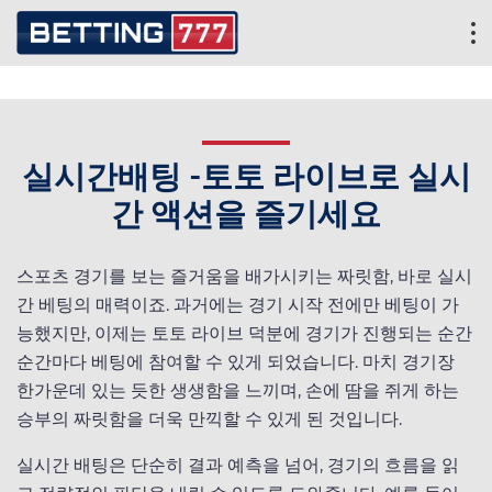
실시간배팅 -토토 라이브로 실시
간 액션을 즐기세요
스포츠 경기를 보는 즐거움을 배가시키는 짜릿함, 바로 실시
간 베팅의 매력이죠. 과거에는 경기 시작 전에만 베팅이 가
능했지만, 이제는 토토 라이브 덕분에 경기가 진행되는 순간
순간마다 베팅에 참여할 수 있게 되었습니다. 마치 경기장
한가운데 있는 듯한 생생함을 느끼며, 손에 땀을 쥐게 하는
승부의 짜릿함을 더욱 만끽할 수 있게 된 것입니다.
실시간 배팅은 단순히 결과 예측을 넘어, 경기의 흐름을 읽