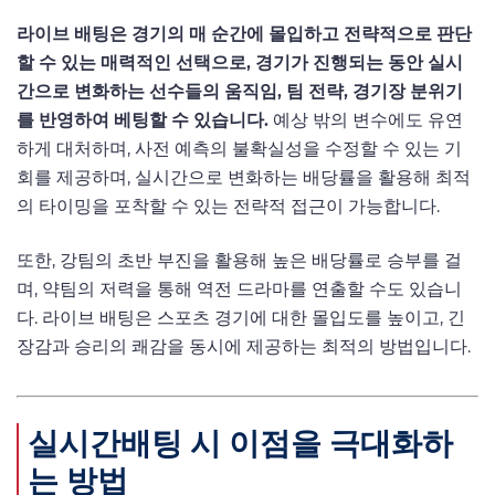
라이브 배팅은 경기의 매 순간에 몰입하고 전략적으로 판단
할 수 있는 매력적인 선택으로, 경기가 진행되는 동안 실시
간으로 변화하는 선수들의 움직임, 팀 전략, 경기장 분위기
를 반영하여 베팅할 수 있습니다.
예상 밖의 변수에도 유연
하게 대처하며, 사전 예측의 불확실성을 수정할 수 있는 기
회를 제공하며, 실시간으로 변화하는 배당률을 활용해 최적
의 타이밍을 포착할 수 있는 전략적 접근이 가능합니다.
또한, 강팀의 초반 부진을 활용해 높은 배당률로 승부를 걸
며, 약팀의 저력을 통해 역전 드라마를 연출할 수도 있습니
다. 라이브 배팅은 스포츠 경기에 대한 몰입도를 높이고, 긴
장감과 승리의 쾌감을 동시에 제공하는 최적의 방법입니다.
실시간배팅 시 이점을 극대화하
는 방법