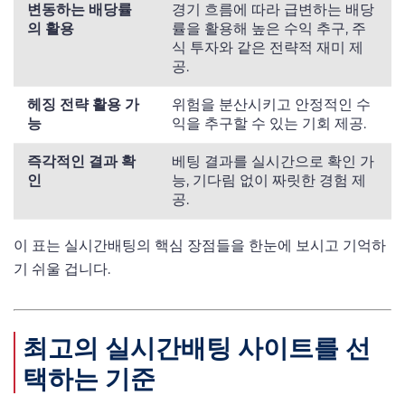
변동하는 배당률
경기 흐름에 따라 급변하는 배당
의 활용
률을 활용해 높은 수익 추구, 주
식 투자와 같은 전략적 재미 제
공.
헤징 전략 활용 가
위험을 분산시키고 안정적인 수
능
익을 추구할 수 있는 기회 제공.
즉각적인 결과 확
베팅 결과를 실시간으로 확인 가
인
능, 기다림 없이 짜릿한 경험 제
공.
이 표는 실시간배팅의 핵심 장점들을 한눈에 보시고 기억하
기 쉬울 겁니다.
최고의 실시간배팅 사이트를 선
택하는 기준