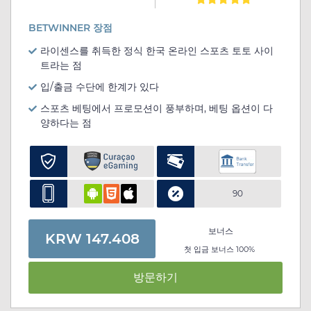
BETWINNER 장점
라이센스를 취득한 정식 한국 온라인 스포츠 토토 사이
트라는 점
입/출금 수단에 한계가 있다
스포츠 베팅에서 프로모션이 풍부하며, 베팅 옵션이 다
양하다는 점
90
보너스
KRW 147.408
첫 입금 보너스 100%
방문하기