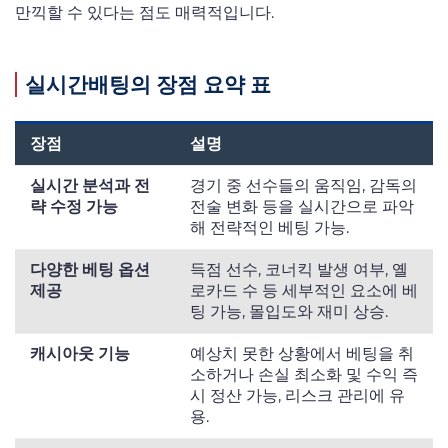
만끽할 수 있다는 점도 매력적입니다.
실시간배팅의 장점 요약 표
장점
설명
실시간 분석과 전
경기 중 선수들의 움직임, 감독의
략 수정 가능
전술 변화 등을 실시간으로 파악
해 전략적인 베팅 가능.
다양한 베팅 옵션
득점 선수, 코너킥 발생 여부, 옐
제공
로카드 수 등 세부적인 요소에 베
팅 가능, 몰입도와 재미 상승.
캐시아웃 기능
예상치 못한 상황에서 베팅을 취
소하거나 손실 최소화 및 수익 즉
시 정산 가능, 리스크 관리에 유
용.