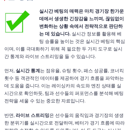
실시간 베팅의 매력은 마치 경기장 한가운
데에서 생생한 긴장감을 느끼며, 끊임없이
변화하는 상황 속에서 전략적으로 판단하
는 데 있습니다.
실시간 정보를 활용해 베
팅 승률을 높이는 것은 실시간 베팅의 핵심
이며, 이를 극대화하기 위해 꼭 필요한 두 가지 도구로 실시
간 통계와 라이브 스트리밍을 들 수 있습니다.
먼저,
실시간 통계
는 점유율, 슈팅 횟수, 패스 성공률, 코너킥
횟수 등 객관적인 데이터를 제공하여 경기 흐름을 파악하는
데 도움을 줍니다. 이는 레이싱카의 속도와 엔진 상태를 실
시간으로 확인하듯, 팀과 선수들의 퍼포먼스를 분석해 베팅
전략을 세울 수 있는 중요한 자료입니다.
반면,
라이브 스트리밍
은 선수들의 움직임과 경기장의 생생
한 분위기를 실시간으로 전달하며, 베터가 경기 흐름에 따라