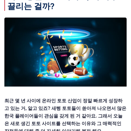
끌리는 걸까?
최근 몇 년 사이에 온라인 토토 산업이 정말 빠르게 성장하
고 있는 거, 알고 있죠? 새삥 토토들이 쏟아져 나오면서 많은
한국 플레이어들이 관심을 갖게 된 거 같아요. 그래서 오늘
은 새로 생긴 토토 사이트를 선택하는 이유와 그 매력적인