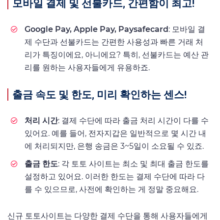
모바일 결제 및 선불카드, 간편함이 최고!
Google Pay, Apple Pay, Paysafecard
: 모바일 결
제 수단과 선불카드는 간편한 사용성과 빠른 거래 처
리가 특징이에요, 아니에요? 특히, 선불카드는 예산 관
리를 원하는 사용자들에게 유용하죠.
출금 속도 및 한도, 미리 확인하는 센스!
처리 시간
: 결제 수단에 따라 출금 처리 시간이 다를 수
있어요. 예를 들어, 전자지갑은 일반적으로 몇 시간 내
에 처리되지만, 은행 송금은 3~5일이 소요될 수 있죠.
출금 한도
: 각 토토 사이트는 최소 및 최대 출금 한도를
설정하고 있어요. 이러한 한도는 결제 수단에 따라 다
를 수 있으므로, 사전에 확인하는 게 정말 중요해요.
신규 토토사이트는 다양한 결제 수단을 통해 사용자들에게