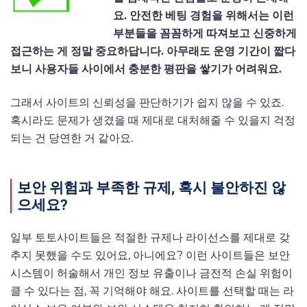
요. 안전한 베팅 경험을 위해서는 이런
부분들을 꼼꼼하게 따져보고 신중하게
접근하는 게 정말 중요하답니다. 아무래도 운영 기간이 짧다
보니 사용자들 사이에서 충분한 평판을 쌓기가 어려워요.
그래서 사이트의 신뢰성을 판단하기가 쉽지 않을 수 있죠.
혹시라도 문제가 생겼을 때 제대로 대처해줄 수 있을지 걱정
되는 건 당연한 거 같아요.
보안 위험과 부족한 규제, 혹시 불안하진 않
으세요?
일부 토토사이트들은 적절한 규제나 라이선스를 제대로 갖
추지 못했을 수도 있어요, 아니에요? 이런 사이트들은 보안
시스템이 허술해서 개인 정보 유출이나 금전적 손실 위험이
클 수 있다는 점, 꼭 기억해야 해요. 사이트를 선택할 때는 라