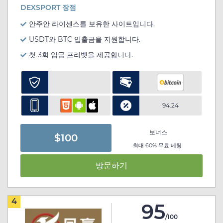
DEXSPORT 장점
안주안 라이센스를 보유한 사이트입니다.
USDT와 BTC 입출금을 지원합니다.
첫 3회 입금 프리벳을 제공합니다.
94.24
보너스
$100
최대 60% 무료 베팅
방문하기
4
95
/100