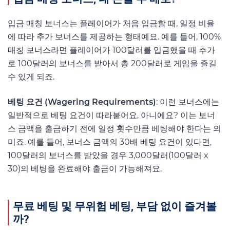
입금 매칭 보너스는 플레이어가 처음 입금할 때, 일정 비율
에 따라 추가 보너스를 제공하는 형태예요. 예를 들어, 100%
매칭 보너스라면 플레이어가 100달러를 입금했을 때 추가
로 100달러의 보너스를 받아서 총 200달러로 게임을 즐길
수 있게 되죠.
베팅 요건 (Wagering Requirements)
: 이런 보너스에는
일반적으로 베팅 요건이 따라붙어요, 아니에요? 이는 보너
스 금액을 출금하기 전에 일정 횟수만큼 베팅해야 한다는 의
미죠. 예를 들어, 보너스 금액의 30배 베팅 요건이 있다면,
100달러의 보너스를 받았을 경우 3,000달러(100달러 x
30)의 베팅을 완료해야 출금이 가능해져요.
무료 베팅 및 무위험 베팅, 부담 없이 즐겨볼
까?