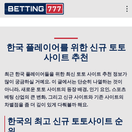
한국 플레이어를 위한 신규 토토
사이트 추천
최근 한국 플레이어들을 위한 최신 토토 사이트 추천 정보가
많이 궁금하실 거예요. 이 글에서는 단순히 나열하는 것이
아니라, 새로운 토토 사이트의 등장 배경, 인기 요인, 스포츠
베팅 산업의 큰 변화, 그리고 신규 사이트와 기존 사이트의
차별점을 좀 더 깊이 있게 다뤄볼까 해요.
한국의 최고 신규 토토사이트 순
위