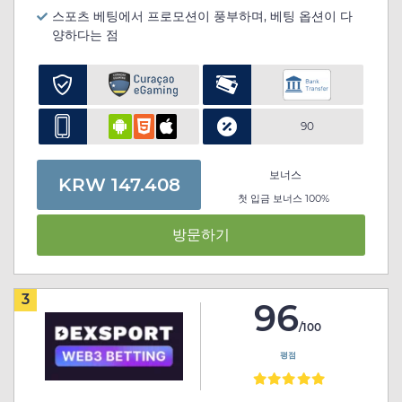
스포츠 베팅에서 프로모션이 풍부하며, 베팅 옵션이 다
양하다는 점
90
보너스
KRW 147.408
첫 입금 보너스 100%
방문하기
3
96
/100
평점