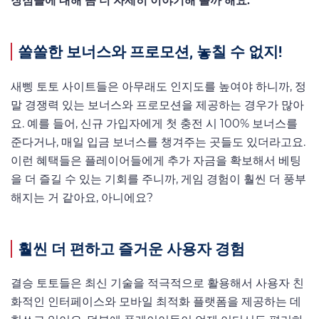
장점들에 대해 좀 더 자세히 이야기해 볼까 해요.
쏠쏠한 보너스와 프로모션, 놓칠 수 없지!
새삥 토토 사이트들은 아무래도 인지도를 높여야 하니까, 정
말 경쟁력 있는 보너스와 프로모션을 제공하는 경우가 많아
요. 예를 들어, 신규 가입자에게 첫 충전 시 100% 보너스를
준다거나, 매일 입금 보너스를 챙겨주는 곳들도 있더라고요.
이런 혜택들은 플레이어들에게 추가 자금을 확보해서 베팅
을 더 즐길 수 있는 기회를 주니까, 게임 경험이 훨씬 더 풍부
해지는 거 같아요, 아니에요?
훨씬 더 편하고 즐거운 사용자 경험
결승 토토들은 최신 기술을 적극적으로 활용해서 사용자 친
화적인 인터페이스와 모바일 최적화 플랫폼을 제공하는 데