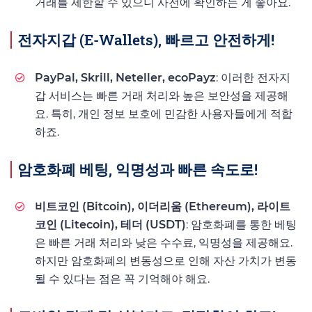
거래를 제한할 수 있으니 사전에 확인하는 게 좋아요.
전자지갑 (E-Wallets), 빠르고 안전하게!
PayPal, Skrill, Neteller, ecoPayz
: 이러한 전자지
갑 서비스는 빠른 거래 처리와 높은 보안성을 제공해
요. 특히, 개인 정보 보호에 민감한 사용자들에게 적합
하죠.
암호화폐 베팅, 익명성과 빠른 속도로!
비트코인 (Bitcoin), 이더리움 (Ethereum), 라이트
코인 (Litecoin), 테더 (USDT)
: 암호화폐를 통한 베팅
은 빠른 거래 처리와 낮은 수수료, 익명성을 제공해요.
하지만 암호화폐의 변동성으로 인해 자산 가치가 변동
될 수 있다는 점은 꼭 기억해야 해요.