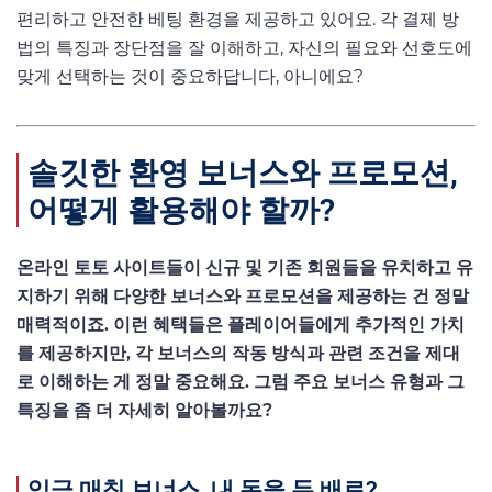
편리하고 안전한 베팅 환경을 제공하고 있어요. 각 결제 방
법의 특징과 장단점을 잘 이해하고, 자신의 필요와 선호도에
맞게 선택하는 것이 중요하답니다, 아니에요?
솔깃한 환영 보너스와 프로모션,
어떻게 활용해야 할까?
온라인 토토 사이트들이 신규 및 기존 회원들을 유치하고 유
지하기 위해 다양한 보너스와 프로모션을 제공하는 건 정말
매력적이죠. 이런 혜택들은 플레이어들에게 추가적인 가치
를 제공하지만, 각 보너스의 작동 방식과 관련 조건을 제대
로 이해하는 게 정말 중요해요. 그럼 주요 보너스 유형과 그
특징을 좀 더 자세히 알아볼까요?
입금 매칭 보너스, 내 돈을 두 배로?