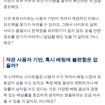
이선스 보유 여부와 보안 시스템을 철저히 확인하는 게 정말
중요해요.
신규 토토사이트는 사용자 기반이 적어서 객관적인 리뷰나
피드백을 찾기가 어려울 수 있어요. 그래서 사이트의 실제
서비스 품질이나 문제점을 파악하기가 쉽지 않죠. 믿을 만한
정보를 얻기가 어려우니 답답할 때도 있을 거 같아요, 아니
에요?
작은 사용자 기반, 혹시 베팅에 불편함은 없
을까?
막 시작하는 사이트들은 사용자 수가 적어서 베팅 시장의 유
동성이 낮을 수도 있어요. 특정 베팅 옵션이 제한되거나 배
당률이 낮아질 수도 있다는 거죠. 다양한 베팅 옵션과 경쟁
력 있는 배당률을 중요하게 생각하는 분들에게는 조금 아쉬
울 수 있을 거 같아요, 아니에요?