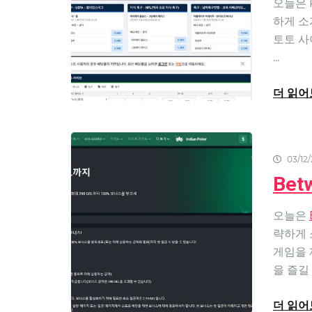
오늘은 
하게 소
토토 사
...
더 읽어
03/12
Bet
오늘은
략하게 
게임을 
을 즐길 .
더 읽어