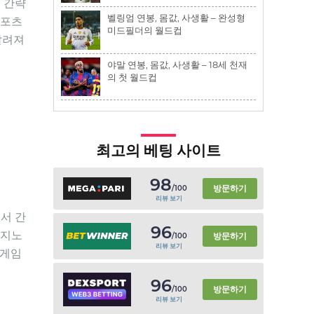
서 간략
벨링엄 연봉, 몸값, 사생활 – 완성형
스포츠
미드필더의 월드컵
알려져
야말 연봉, 몸값, 사생활 – 18세 천재
의 첫 월드컵
최고의 베팅 사이트
98
방문하기
/100
리뷰 보기
서 간
96
카지노
방문하기
/100
리뷰 보기
 게임
96
방문하기
/100
리뷰 보기