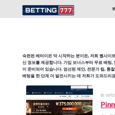
숙련된 베터이든 막 시작하는 분이든, 저희 웹사이
신 정보를 제공합니다. 가입 보너스부터 무료 베팅,
이 준비되어 있습니다. 엄선된 제안, 전문가 팁, 통
베팅을 한 단계 더 발전시키는 데 저희가 도와드리
03/12
Pin