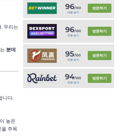
96
방문하기
/100
리뷰 보기
. 우리는
96
방문하기
/100
리뷰 보기
주는
분데
95
방문하기
/100
리뷰 보기
94
방문하기
/100
리뷰 보기
합니다.
이 높은
켓을 주목