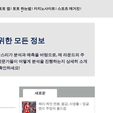
토토 앱
토토 하는법
카지노사이트
스포츠 매거진
위한 모든 정보
스리가 분석과 예측을 바탕으로, 매 라운드의 주
 전문가들이 어떻게 분석을 진행하는지 상세히 소개
 확인하세요!
새로운
해리 케인 연봉, 몸값, 사생활 – 잉글
랜드 주장의 월드컵