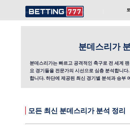
분데스리가 분
분데스리가는 빠르고 공격적인 축구로 전 세계 팬
요 경기들을 전문가의 시선으로 심층 분석합니다.
합니다. 하단에 제공된 최신 경기별 분석과 승부
모든 최신 분데스리가 분석 정리