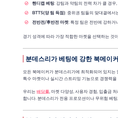
핸디캡
베팅
: 강팀과 약팀의 전력 차가 클 경우
BTTS(
양
팀
득점
)
: 중위권 팀들의 맞대결에서
전반전
/
후반전
마켓
: 특정 팀은 전반에 강하거
경기 성격에 따라 가장 적합한 마켓을 선택하는 것이
분데스리가 베팅에 강한 북메이커
모든 북메이커가 분데스리가에 최적화되어 있지는 않
특수 마켓이나 실시간 스트리밍 기능으로 경쟁력을 
우리는
배당률
, 마켓 다양성, 사용자 경험, 입출금
합니다. 분데스리가 전용 프로모션이나 무위험 베팅