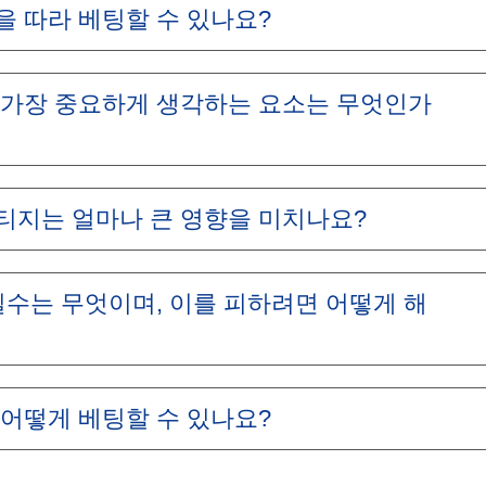
 따라 베팅할 수 있나요?
 가장 중요하게 생각하는 요소는 무엇인가
티지는 얼마나 큰 영향을 미치나요?
실수는 무엇이며, 이를 피하려면 어떻게 해
어떻게 베팅할 수 있나요?