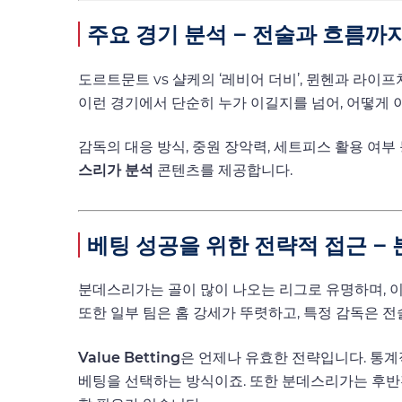
주요 경기 분석 – 전술과 흐름까
도르트문트 vs 샬케의 ‘레비어 더비’, 뮌헨과 라
이런 경기에서 단순히 누가 이길지를 넘어, 어떻게 
감독의 대응 방식, 중원 장악력, 세트피스 활용 여
스리가
분석
콘텐츠를 제공합니다.
베팅 성공을 위한 전략적 접근 
분데스리가는 골이 많이 나오는 리그로 유명하며, 이는
또한 일부 팀은 홈 강세가 뚜렷하고, 특정 감독은 
Value Betting
은 언제나 유효한 전략입니다. 통계
베팅을 선택하는 방식이죠. 또한 분데스리가는 후반