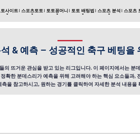
토토사이트
스포츠토토
토토꽁머니
토토 배팅법
스포츠 분석
스포츠 
석 & 예측 – 성공적인 축구 베팅을 
들의 뜨거운 관심을 받고 있는 리그입니다. 이 페이지에서는 분데
 정확한 분데스리가 예측을 위해 고려해야 하는 핵심 요소들과,
 예측을 참고하시고, 원하는 경기를 클릭하여 자세한 분석 내용을