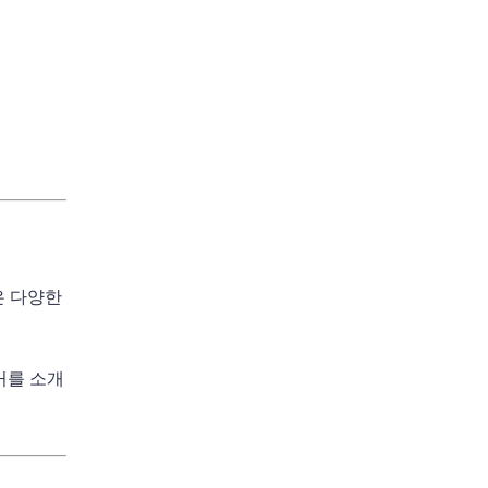
은 다양한
커를 소개