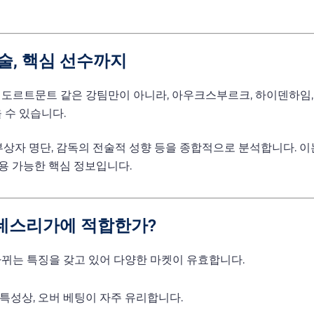
전술, 핵심 선수까지
 도르트문트 같은 강팀만이 아니라, 아우크스부르크, 하이덴하임,
 수 있습니다.
 부상자 명단, 감독의 전술적 성향 등을 종합적으로 분석합니다. 이
적용 가능한 핵심 정보입니다.
분데스리가에 적합한가?
바뀌는 특징을 갖고 있어 다양한 마켓이 유효합니다.
 특성상, 오버 베팅이 자주 유리합니다.