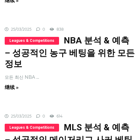
继续 »
25/03/2025
0
838
NBA 분석 & 예측
Leagues & Competitions
– 성공적인 농구 베팅을 위한 모든
정보
모든 최신 NBA ...
继续 »
25/03/2025
0
614
MLS 분석 & 예측
Leagues & Competitions
– 성공적인 메이저리그 사커 베팅