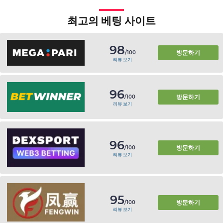
최고의 베팅 사이트
98
방문하기
/100
리뷰 보기
96
방문하기
/100
리뷰 보기
96
방문하기
/100
리뷰 보기
95
방문하기
/100
리뷰 보기