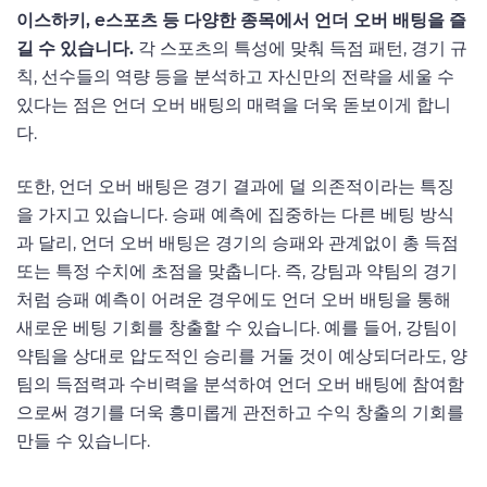
이스하키, e스포츠 등 다양한 종목에서 언더 오버 배팅을 즐
길 수 있습니다.
각 스포츠의 특성에 맞춰 득점 패턴, 경기 규
칙, 선수들의 역량 등을 분석하고 자신만의 전략을 세울 수
있다는 점은 언더 오버 배팅의 매력을 더욱 돋보이게 합니
다.
또한, 언더 오버 배팅은 경기 결과에 덜 의존적이라는 특징
을 가지고 있습니다. 승패 예측에 집중하는 다른 베팅 방식
과 달리, 언더 오버 배팅은 경기의 승패와 관계없이 총 득점
또는 특정 수치에 초점을 맞춥니다. 즉, 강팀과 약팀의 경기
처럼 승패 예측이 어려운 경우에도 언더 오버 배팅을 통해
새로운 베팅 기회를 창출할 수 있습니다. 예를 들어, 강팀이
약팀을 상대로 압도적인 승리를 거둘 것이 예상되더라도, 양
팀의 득점력과 수비력을 분석하여 언더 오버 배팅에 참여함
으로써 경기를 더욱 흥미롭게 관전하고 수익 창출의 기회를
만들 수 있습니다.