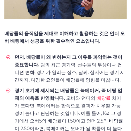
배당률의 움직임을 제대로 이해하고 활용하는 것은 언더 오
버 배팅에서 성공을 위한 필수적인 요소입니다.
먼저, 배당률이 왜 변하는지 그 이유를 파악하는 것이
중요합니다.
팀의 최근 경기력, 선수들의 부상이나 컨
디션 변화, 경기가 열리는 장소, 날씨, 심지어는 경기 시
간까지, 다양한 요인들이 배당률에 영향을 미칩니다.
경기 초기에 제시되는 배당률은 북메이커, 즉 베팅 업
체의 예측을 반영합니다.
오버와 언더의
배당률
차이
가 크다면, 북메이커는 한쪽으로 결과가 치우칠 가능
성이 높다고 판단하는 것입니다. 예를 들어, K리그 경
기에서 오버5의 배당률이 1.50이고 언더 2.5의 배당률
이 2.50이라면, 북메이커는 오버가 될 확률이 더 높다