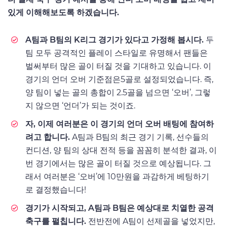
있게 이해해보도록 하겠습니다.
A
팀과 B팀의 K리그 경기가 있다고 가정해 봅시다.
두
팀 모두 공격적인 플레이 스타일로 유명해서 팬들은
벌써부터 많은 골이 터질 것을 기대하고 있습니다. 이
경기의 언더 오버 기준점은5골로 설정되었습니다. 즉,
양 팀이 넣는 골의 총합이 2.5골을 넘으면 ‘오버’, 그렇
지 않으면 ‘언더’가 되는 것이죠.
자, 이제 여러분은 이 경기의 언더 오버 배팅에 참여하
려고 합니다.
A팀과 B팀의 최근 경기 기록, 선수들의
컨디션, 양 팀의 상대 전적 등을 꼼꼼히 분석한 결과, 이
번 경기에서는 많은 골이 터질 것으로 예상됩니다. 그
래서 여러분은 ‘오버’에 10만원을 과감하게 베팅하기
로 결정했습니다!
경기가 시작되고, A팀과 B팀은 예상대로 치열한 공격
축구를 펼칩니다.
전반전에 A팀이 선제골을 넣었지만,