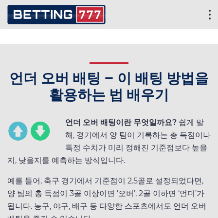
언더 오버 배팅 – 이 배팅 방법을
활용하는 법 배우기
언더 오버 배팅이란 무엇일까요?
쉽게 말
해, 경기에서 양 팀이 기록하는 총 득점이나
특정 수치가 미리 정해진 기준점보다 높을
지, 낮을지를 예측하는 방식입니다.
예를 들어, 축구 경기에서 기준점이 2.5골로 설정되었다면,
양 팀의 총 득점이 3골 이상이면 ‘오버’, 2골 이하면 ‘언더’가
됩니다. 농구, 야구, 배구 등 다양한 스포츠에서도 언더 오버