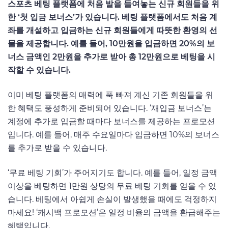
스포츠 베팅 플랫폼에 처음 발을 들여놓는 신규 회원들을 위
한 ‘첫 입금 보너스’가 있습니다. 베팅 플랫폼에서도 처음 계
좌를 개설하고 입금하는 신규 회원들에게 따뜻한 환영의 선
물을 제공합니다. 예를 들어, 10만원을 입금하면 20%의 보
너스 금액인 2만원을 추가로 받아 총 12만원으로 베팅을 시
작할 수 있습니다.
이미 베팅 플랫폼의 매력에 푹 빠져 계신 기존 회원들을 위
한 혜택도 풍성하게 준비되어 있습니다. ‘재입금 보너스’는
계정에 추가로 입금할 때마다 보너스를 제공하는 프로모션
입니다. 예를 들어, 매주 수요일마다 입금하면 10%의 보너스
를 추가로 받을 수 있습니다.
‘무료 베팅 기회’가 주어지기도 합니다. 예를 들어, 일정 금액
이상을 베팅하면 1만원 상당의 무료 베팅 기회를 얻을 수 있
습니다. 베팅에서 아쉽게 손실이 발생했을 때에도 걱정하지
마세요! ‘캐시백 프로모션’은 일정 비율의 금액을 환급해주는
혜택입니다.