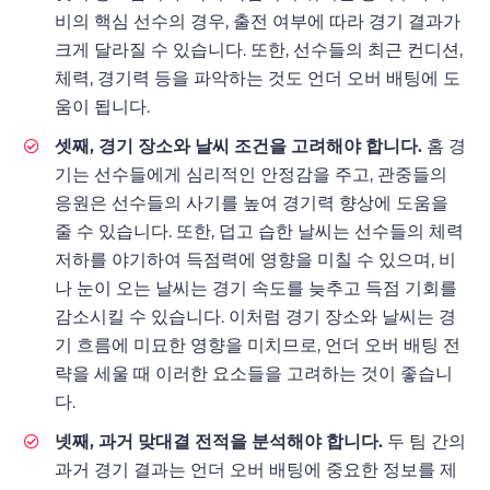
비의 핵심 선수의 경우, 출전 여부에 따라 경기 결과가
크게 달라질 수 있습니다. 또한, 선수들의 최근 컨디션,
체력, 경기력 등을 파악하는 것도 언더 오버 배팅에 도
움이 됩니다.
셋째, 경기 장소와 날씨 조건을 고려해야 합니다.
홈 경
기는 선수들에게 심리적인 안정감을 주고, 관중들의
응원은 선수들의 사기를 높여 경기력 향상에 도움을
줄 수 있습니다. 또한, 덥고 습한 날씨는 선수들의 체력
저하를 야기하여 득점력에 영향을 미칠 수 있으며, 비
나 눈이 오는 날씨는 경기 속도를 늦추고 득점 기회를
감소시킬 수 있습니다. 이처럼 경기 장소와 날씨는 경
기 흐름에 미묘한 영향을 미치므로, 언더 오버 배팅 전
략을 세울 때 이러한 요소들을 고려하는 것이 좋습니
다.
넷째, 과거 맞대결 전적을 분석해야 합니다.
두 팀 간의
과거 경기 결과는 언더 오버 배팅에 중요한 정보를 제