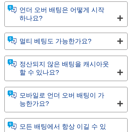
언더 오버 배팅은 어떻게 시작
하나요?
멀티 베팅도 가능한가요?
정산되지 않은 배팅을 캐시아웃
할 수 있나요?
모바일로 언더 오버 배팅이 가
능한가요?
모든 배팅에서 항상 이길 수 있