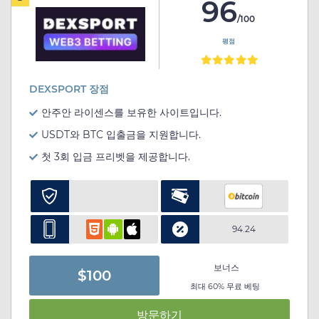
96
/100
평점
DEXSPORT 장점
안주안 라이센스를 보유한 사이트입니다.
USDT와 BTC 입출금을 지원합니다.
첫 3회 입금 프리벳을 제공합니다.
94.24
보너스
$100
최대 60% 무료 베팅
방문하기