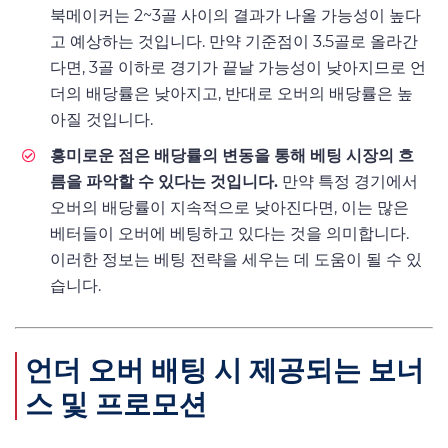
북메이커는 2~3골 사이의 결과가 나올 가능성이 높다
고 예상하는 것입니다. 만약 기준점이 3.5골로 올라간
다면, 3골 이하로 경기가 끝날 가능성이 낮아지므로 언
더의 배당률은 낮아지고, 반대로 오버의 배당률은 높
아질 것입니다.
흥미로운 점은 배당률의 변동을 통해 베팅 시장의 흐
름을 파악할 수 있다는 것입니다.
만약 특정 경기에서
오버의 배당률이 지속적으로 낮아진다면, 이는 많은
베터들이 오버에 베팅하고 있다는 것을 의미합니다.
이러한 정보는 베팅 전략을 세우는 데 도움이 될 수 있
습니다.
언더 오버 배팅 시 제공되는 보너
스 및 프로모션