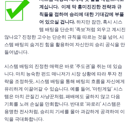
계십니다. 이제 막 흥미진진한 전략과 규
칙들을 접하며 승리에 대한 기대감에 부풀
어 있으실 겁니다.
하지만 잠깐, 혹시 시스
템 배팅을 단순히 ‘족보’처럼 외우고 계시진
않나요? 진정한 고수는 단순히 규칙을 따르는 것을 넘어, 시
스템 배팅의 숨겨진 힘을 활용하여 자신만의 승리 공식을 만
들어냅니다.
시스템 배팅의 진정한 매력은 바로 ‘주도권’을 쥐는 데 있습
니다. 마치 능숙한 펀드 매니저가 시장 상황에 따라 투자 전
략을 조정하듯, 시스템 배팅을 통해 베팅의 흐름을 자신에게
유리하게 이끌어갈 수 있습니다. 예를 들어, ‘마틴게일’ 시스
템은 마치 끈질긴 사냥꾼처럼, 패배에도 굴하지 않고 다음
기회를 노려 손실을 만회합니다. 반대로 ‘파로리’ 시스템은
용맹한 전사처럼, 승리의 기세를 몰아 과감하게 공격하여 이
익을 극대화합니다.