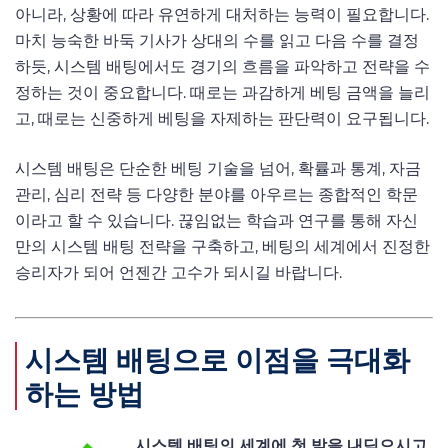
아니라, 상황에 따라 유연하게 대처하는 능력이 필요합니다.
마치 능숙한 바둑 기사가 상대의 수를 읽고 다음 수를 결정
하듯, 시스템 배팅에서도 경기의 흐름을 파악하고 전략을 수
정하는 것이 중요합니다. 때로는 과감하게 베팅 금액을 늘리
고, 때로는 신중하게 베팅을 자제하는 판단력이 요구됩니다.
시스템 배팅은 단순한 베팅 기술을 넘어, 확률과 통계, 자금
관리, 심리 전략 등 다양한 분야를 아우르는 종합적인 학문
이라고 할 수 있습니다. 끊임없는 학습과 연구를 통해 자신
만의 시스템 배팅 전략을 구축하고, 베팅의 세계에서 진정한
승리자가 되어 언젠간 고수가 되시길 바랍니다.
시스템 배팅으로 이점을 극대화
하는 방법
시스템 배팅의 세계에 첫 발을 내딛으시고