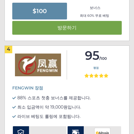
보너스
$100
최대 60% 무료 베팅
방문하기
4
95
/100
평점
FENGWIN 장점
88% 스포츠 첫충 보너스를 제공합니다.
최소 입금액이 약 19,000원입니다.
라이브 베팅도 롤링에 포함됩니다.