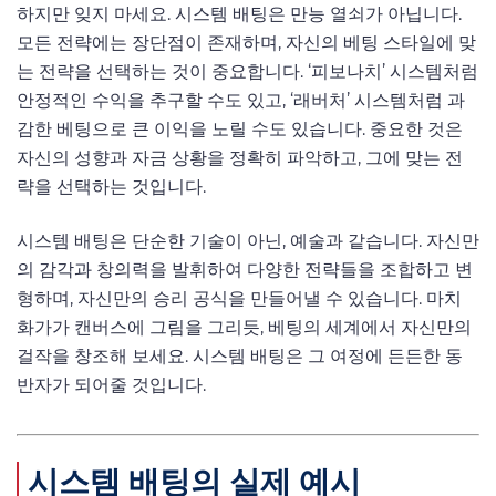
하지만 잊지 마세요. 시스템 배팅은 만능 열쇠가 아닙니다.
모든 전략에는 장단점이 존재하며, 자신의 베팅 스타일에 맞
는 전략을 선택하는 것이 중요합니다. ‘피보나치’ 시스템처럼
안정적인 수익을 추구할 수도 있고, ‘래버처’ 시스템처럼 과
감한 베팅으로 큰 이익을 노릴 수도 있습니다. 중요한 것은
자신의 성향과 자금 상황을 정확히 파악하고, 그에 맞는 전
략을 선택하는 것입니다.
시스템 배팅은 단순한 기술이 아닌, 예술과 같습니다. 자신만
의 감각과 창의력을 발휘하여 다양한 전략들을 조합하고 변
형하며, 자신만의 승리 공식을 만들어낼 수 있습니다. 마치
화가가 캔버스에 그림을 그리듯, 베팅의 세계에서 자신만의
걸작을 창조해 보세요. 시스템 배팅은 그 여정에 든든한 동
반자가 되어줄 것입니다.
시스템 배팅의 실제 예시