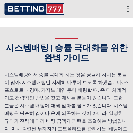
시스템배팅 | 승률 극대화를 위한
완벽 가이드
시스템배팅에서 승률 극대화 하는 것을 궁금해 하시는 분들
이 많아, 시스템배팅만 자세히 다루어 보도록 하겠습니다. 스
포츠토토나 경마, 카지노 게임 등에 베팅할 때, 좀 더 체계적
이고 전략적인 방법을 찾고 계시는 분들이 많습니다. 그런
분들은 시스템 배팅에 대해 알아볼 필요가 있습니다. 시스템
배팅은 단순히 감이나 운에 의존하는 것이 아니라, 일정한
규칙과 전략에 따라 베팅 금액과 패턴을 조절하는 방법입니
다. 마치 숙련된 투자자가 포트폴리오를 관리하듯, 베팅에도