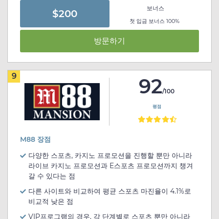
보너스
$200
첫 입금 보너스 100%
방문하기
9
92
/100
평점
M88 장점
다양한 스포츠, 카지노 프로모션을 진행할 뿐만 아니라
라이브 카지노 프로모션과 E스포츠 프로모션까지 챙겨
갈 수 있다는 점
다른 사이트와 비교하여 평균 스포츠 마진율이 4.1%로
비교적 낮은 점
VIP프로그램의 경우, 각 단계별로 스포츠 뿐만 아니라