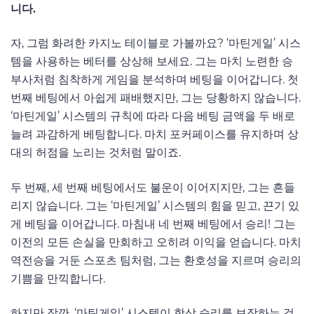
니다.
자, 그럼 화려한 카지노 테이블로 가볼까요? ‘마틴게일’ 시스
템을 사용하는 베터를 상상해 보세요. 그는 마치 노련한 승
부사처럼 침착하게 게임을 분석하며 베팅을 이어갑니다. 첫
번째 베팅에서 아쉽게 패배했지만, 그는 당황하지 않습니다.
‘마틴게일’ 시스템의 규칙에 따라 다음 베팅 금액을 두 배로
늘려 과감하게 베팅합니다. 마치 포커페이스를 유지하며 상
대의 허점을 노리는 것처럼 말이죠.
두 번째, 세 번째 베팅에서도 불운이 이어지지만, 그는 흔들
리지 않습니다. 그는 ‘마틴게일’ 시스템의 힘을 믿고, 끈기 있
게 베팅을 이어갑니다. 마침내 네 번째 베팅에서 승리! 그는
이전의 모든 손실을 만회하고 오히려 이익을 얻습니다. 마치
역전승을 거둔 스포츠 팀처럼, 그는 환호성을 지르며 승리의
기쁨을 만끽합니다.
하지만 잠깐, ‘마틴게일’ 시스템이 항상 승리를 보장하는 것