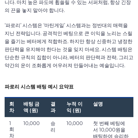
니다. 마치 높은 파도에 휩쓸릴 수 있는 서퍼처럼, 항상 긴장
의 끈을 놓지 말아야 합니다.
‘파로리’ 시스템은 ‘마틴게일’ 시스템과는 정반대의 매력을
지닌 전략입니다. 공격적인 베팅으로 큰 이익을 노리는 스릴
을 즐기는 베터에게 적합하죠. 하지만 항상 신중하고 냉정한
판단력을 유지해야 한다는 것을 잊지 마세요. 시스템 배팅은
단순한 규칙의 집합이 아니라, 베터의 판단력과 전략, 그리고
약간의 운이 조화롭게 어우러져 만들어내는 예술입니다.
파로리 시스템 배팅 예시 요약표
회
배팅 금
결
누적 이
설명
차
액 (원)
과
익 (원)
1
10,000
승
10,000
첫 번째 베팅에
회
리
서 10,000원을
차
배팅하여 승리하