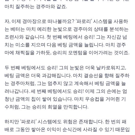
마치 질주하는 경주마와 같죠.
자, 이제 경마장으로 떠나볼까요? ‘파로리’ 시스템을 사용하
는 베터는 마치 예리한 눈빛으로 경주마의 상태를 분석하는
조련사와 같습니다. 첫 번째 베팅에서 승리! 그는 자신감 넘
치는 미소를 지으며 다음 베팅 금액을 늘립니다. 마치 경주
마에 채찍질을 가하듯, 승리의 모멘텀을 이어가려는 것이죠.
두 번째 베팅에서도 승리! 그의 눈빛은 더욱 날카로워지고,
베팅 금액은 더욱 과감해집니다. 마치 결승선을 향해 질주하
는 경주마처럼, 그는 멈추지 않고 계속해서 베팅 금액을 늘
려나갑니다. 세 번째 베팅에서도 승리! 이제 그의 손에는 엄
청난 금액의 칩이 쌓여 있습니다. 마치 우승컵을 거머쥔 기
수처럼, 그는 승리의 희열을 만끽합니다.
하지만 ‘파로리’ 시스템에도 위험은 존재합니다. 한 번의 패
배로 그동안 쌓아온 이익이 순식간에 사라질 수 있기 때문입