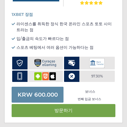
1XBET 장점
라이센스를 취득한 정식 한국 온라인 스포츠 토토 사이
트라는 점
입/출금의 속도가 빠르다는 점
스포츠 베팅에서 여러 옵션이 가능하다는 점
97.30%
보너스
KRW 600.000
번째 입금 보너스
방문하기