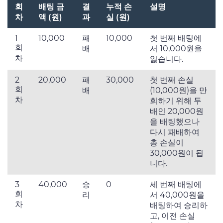
회
배팅 금
결
누적 손
설명
차
액 (원)
과
실 (원)
1
10,000
패
10,000
첫 번째 배팅에
회
배
서 10,000원을
차
잃습니다.
2
20,000
패
30,000
첫 번째 손실
회
배
(10,000원)을 만
차
회하기 위해 두
배인 20,000원
을 배팅했으나
다시 패배하여
총 손실이
30,000원이 됩
니다.
3
40,000
승
0
세 번째 배팅에
회
리
서 40,000원을
차
배팅하여 승리하
고, 이전 손실