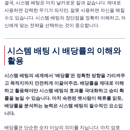
결국, 시스템 배팅은 마치 날카로운 칼과 같습니다. 제대로
사용하면 강력한 무기가 되지만, 잘못 사용하면 자신을 해칠
수도 있습니다. 시스템 배팅의 장단점을 정확히 이해하고, 자
신에게 맞는 전략을 선택하는 것이 중요합니다.
시스템 배팅 시 배당률의 이해와
활용
시스템 배팅의 세계에서 ‘배당률’은 정확한 방향을 가리켜주
고 목적지까지 안전하게 이끌어주죠. 배당률을 제대로 이해
하고 활용해야만 시스템 배팅의 효과를 극대화하고 승리 확
률을 높일 수 있습니다. 마치 숙련된 뱃사람이 해류를 읽듯,
배당률을 분석하는 능력은 시스템 배팅의 필수적인 요소입
니다.
배당률은 단순한 숫자 이상의 의미를 지닙니다. 마치 암호