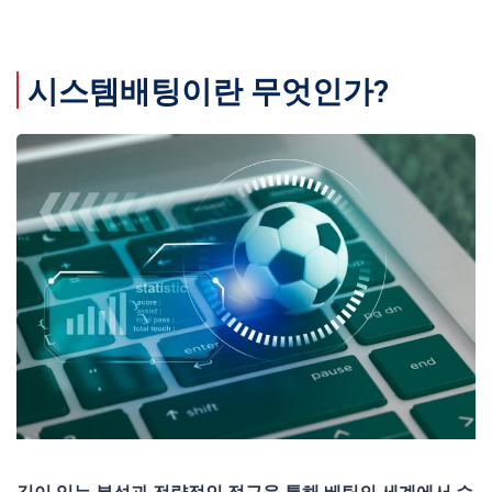
시스템배팅이란 무엇인가?