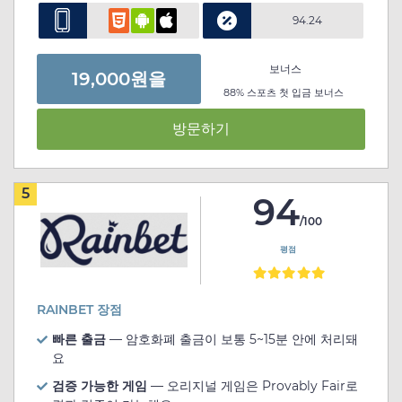
94.24
보너스
19,000원을
88% 스포츠 첫 입금 보너스
방문하기
5
94
/100
평점
RAINBET 장점
빠른 출금
— 암호화폐 출금이 보통 5~15분 안에 처리돼
요
검증 가능한 게임
— 오리지널 게임은 Provably Fair로