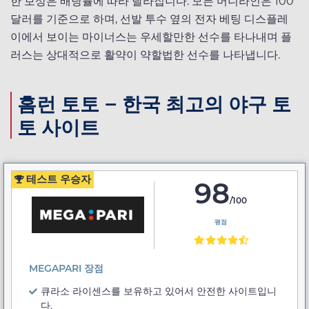
한 보상은 배당률에 따라 달라집니다. 모든 머니라인은 100
달러를 기준으로 하며, 선발 투수 옆의 전자 베팅 디스플레
이에서 보이는 마이너스는 우세할만한 선수를 타나내며 플
러스는 상대적으로 활약이 약할법한 선수를 나타냅니다.
홈런 토토 – 한국 최고의 야구 토
토 사이트
테스트 우승자
98
/100
평점
MEGAPARI 장점
큐라소 라이센스를 보유하고 있어서 안전한 사이트입니
다.