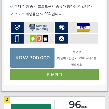
현재 진행 중인 프로모션의 종류가 많다는 점입니다.
스포츠 배당률은 약 95%입니다.
-
보너스
KRW 300.000
첫 번째 2 입금 시 100% 보너스를
받으세요
방문하기
2
96
/100