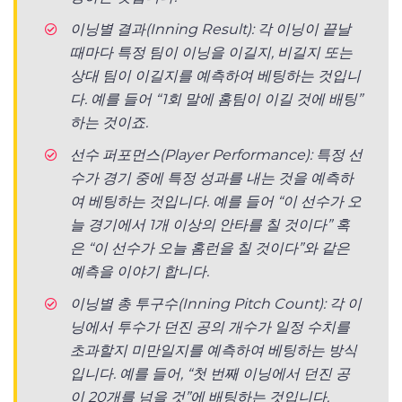
이닝별 결과(Inning Result): 각 이닝이 끝날
때마다 특정 팀이 이닝을 이길지, 비길지 또는
상대 팀이 이길지를 예측하여 베팅하는 것입니
다. 예를 들어 “1회 말에 홈팀이 이길 것에 배팅”
하는 것이죠.
선수 퍼포먼스(Player Performance): 특정 선
수가 경기 중에 특정 성과를 내는 것을 예측하
여 베팅하는 것입니다. 예를 들어 “이 선수가 오
늘 경기에서 1개 이상의 안타를 칠 것이다” 혹
은 “이 선수가 오늘 홈런을 칠 것이다”와 같은
예측을 이야기 합니다.
이닝별 총 투구수(Inning Pitch Count): 각 이
닝에서 투수가 던진 공의 개수가 일정 수치를
초과할지 미만일지를 예측하여 베팅하는 방식
입니다. 예를 들어, “첫 번째 이닝에서 던진 공
이 20개를 넘을 것”에 배팅하는 것입니다.