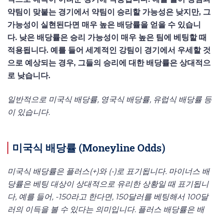
약팀이 맞붙는 경기에서 약팀이 승리할 가능성은 낮지만, 그
가능성이 실현된다면 매우 높은 배당률을 얻을 수 있습니
다. 낮은 배당률은 승리 가능성이 매우 높은 팀에 베팅할 때
적용됩니다. 예를 들어 세계적인 강팀이 경기에서 우세할 것
으로 예상되는 경우, 그들의 승리에 대한 배당률은 상대적으
로 낮습니다.
일반적으로 미국식 배당률, 영국식 배당률, 유럽식 배당률 등
이 있습니다.
미국식 배당률 (Moneyline Odds)
미국식 배당률은 플러스(+)와 (-)로 표기됩니다. 마이너스 배
당률은 베팅 대상이 상대적으로 유리한 상황일 때 표기됩니
다, 예를 들어, -150라고 한다면, 150달러를 베팅해서 100달
러의 이득을 볼 수 있다는 의미입니다. 플러스 배당률은 배