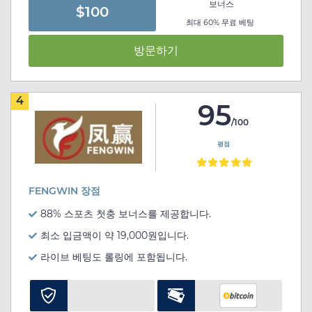
보너스
$100
최대 60% 무료 베팅
방문하기
4
95
/100
평점
FENGWIN 장점
88% 스포츠 첫충 보너스를 제공합니다.
최소 입금액이 약 19,000원입니다.
라이브 베팅도 롤링에 포함됩니다.