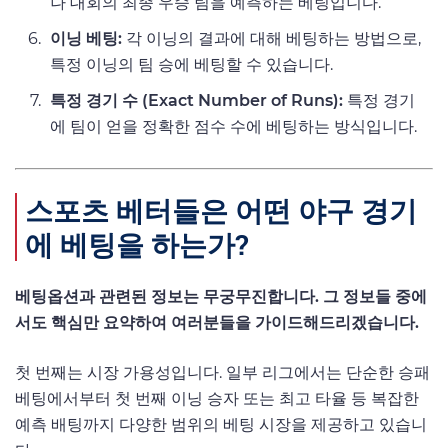
나 대회의 최종 우승 팀을 예측하는 베팅입니다.
이닝 베팅:
각 이닝의 결과에 대해 베팅하는 방법으로,
특정 이닝의 팀 승에 베팅할 수 있습니다.
특정 경기 수 (Exact Number of Runs):
특정 경기
에 팀이 얻을 정확한 점수 수에 베팅하는 방식입니다.
스포츠 베터들은 어떤 야구 경기
에 베팅을 하는가?
베팅옵션과 관련된 정보는 무궁무진합니다. 그 정보들 중에
서도 핵심만 요약하여 여러분들을 가이드해드리겠습니다.
첫 번째는 시장 가용성입니다. 일부 리그에서는 단순한 승패
베팅에서부터 첫 번째 이닝 승자 또는 최고 타율 등 복잡한
예측 배팅까지 다양한 범위의 베팅 시장을 제공하고 있습니