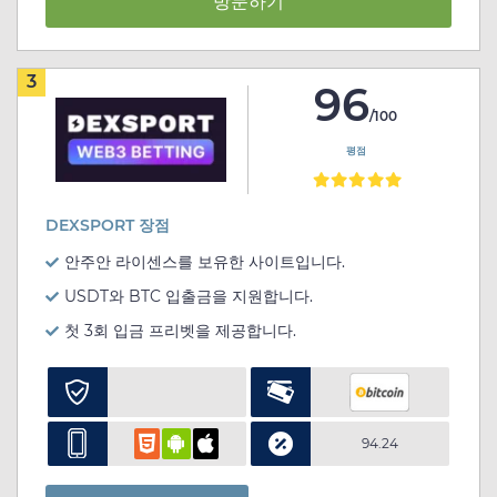
방문하기
3
96
/100
평점
DEXSPORT 장점
안주안 라이센스를 보유한 사이트입니다.
USDT와 BTC 입출금을 지원합니다.
첫 3회 입금 프리벳을 제공합니다.
94.24