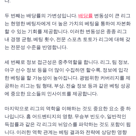
다.
두 번째는 배당률의 가변성입니다.
배당률
변동성이 큰 리그
는 현명한 베팅자에게 더 높은 가치의 베팅을 통하여 자본화
할 수 있는 기회를 제공합니다. 이러한 변동성은 종종 리그
내 경쟁 균형, 베팅 횟수, 전문 스포츠 토토가 리그에 대해 갖
는 전문성 수준을 반영합니다.
세 번째로 정보 접근성은 중추역할을 합니다. 리그, 팀 정보,
야구 선수 정보 등을 더 많이 수집하면 할수록, 정보에 입각
한 베팅을 할 가능성이 높아집니다. 광범위한 커버리지를 제
공하는 리그는 팀 형태, 부상, 전술 정보 등과 같은 베팅 성공
에 중요한 요소들의 인사이트를 제공합니다.
마지막으로 리그의 역학을 이해하는 것도 중요한 요소 중 하
나입니다. 홈 어드벤티지의 영향, 무승부 빈도수, 일반적인
득점률과 같은 각 리그의 뉘앙스를 파악하는 것도 포함이 됩
니다. 이러한 역학 관계는 베팅 결과와 전략에 상당한 영향