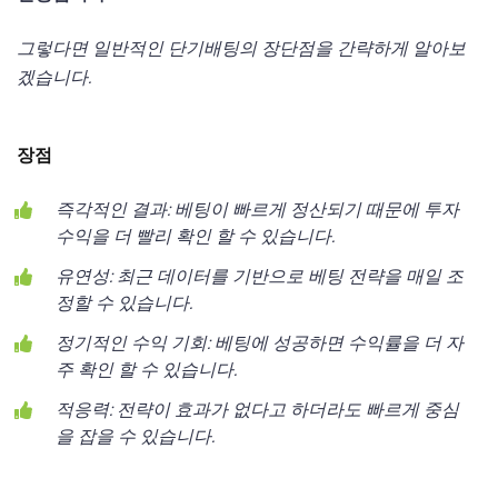
그렇다면 일반적인 단기배팅의 장단점을 간략하게 알아보
겠습니다.
장점
즉각적인 결과: 베팅이 빠르게 정산되기 때문에 투자
수익을 더 빨리 확인 할 수 있습니다.
유연성: 최근 데이터를 기반으로 베팅 전략을 매일 조
정할 수 있습니다.
정기적인 수익 기회: 베팅에 성공하면 수익률을 더 자
주 확인 할 수 있습니다.
적응력: 전략이 효과가 없다고 하더라도 빠르게 중심
을 잡을 수 있습니다.