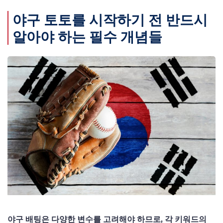
야구 토토를 시작하기 전 반드시
알아야 하는 필수 개념들
야구 배팅은 다양한 변수를 고려해야 하므로, 각 키워드의