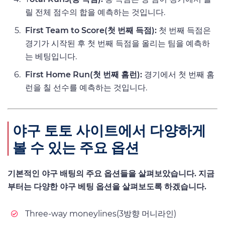
릴 전체 점수의 합을 예측하는 것입니다.
First Team to Score(첫 번째 득점):
첫 번째 득점은
경기가 시작된 후 첫 번째 득점을 올리는 팀을 예측하
는 베팅입니다.
First Home Run(첫 번째 홈런):
경기에서 첫 번째 홈
런을 칠 선수를 예측하는 것입니다.
야구 토토 사이트에서 다양하게
볼 수 있는 주요 옵션
기본적인 야구 배팅의 주요 옵션들을 살펴보았습니다. 지금
부터는 다양한 야구 베팅 옵션을 살펴보도록 하겠습니다.
Three-way moneylines(3방향 머니라인)