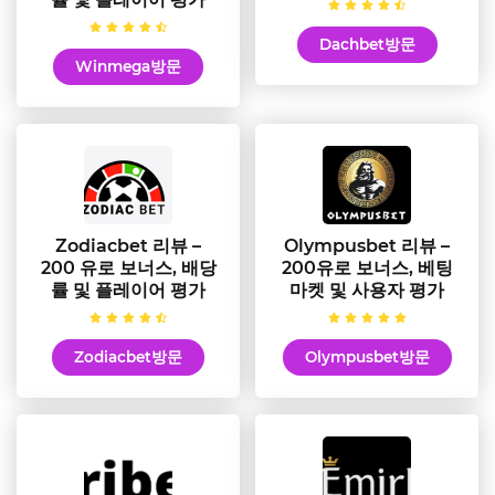
Dachbet방문
Winmega방문
Zodiacbet 리뷰 –
Olympusbet 리뷰 –
200 유로 보너스, 배당
200유로 보너스, 베팅
률 및 플레이어 평가
마켓 및 사용자 평가
Zodiacbet방문
Olympusbet방문