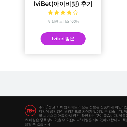
IviBet(아이비벳) 후기
첫 입금 보너스 100%
Ivibet방문
주의 / 참고 저희 웹사이트의 모든 정보는 신중하게 확인되
제안이 끊임없이 변경되므로 차이가 발생할 수 있습니다. 
및 보너스 제안을 다시 한 번 확인하는 것이 좋습니다. 제
츠 베팅은 중독성이 있을 수 있습니다! 베팅은 재미있어야 합니다. 책임
팅할 수 있습니다.