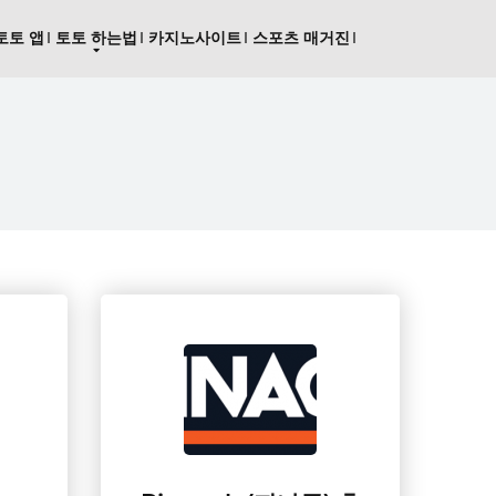
토토 앱
토토 하는법
카지노사이트
스포츠 매거진