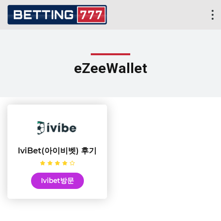
eZeeWallet
IviBet(아이비벳) 후기
Ivibet방문