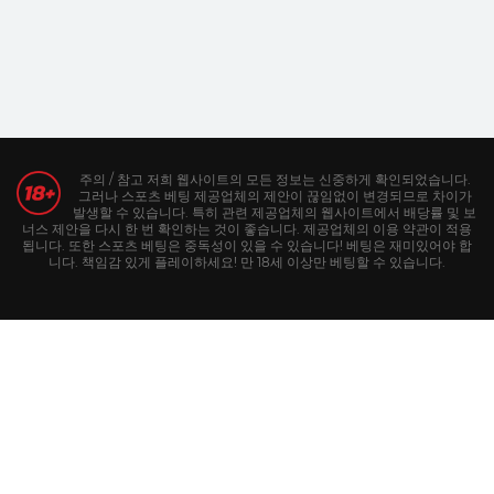
주의 / 참고 저희 웹사이트의 모든 정보는 신중하게 확인되었습니다.
그러나 스포츠 베팅 제공업체의 제안이 끊임없이 변경되므로 차이가
발생할 수 있습니다. 특히 관련 제공업체의 웹사이트에서 배당률 및 보
너스 제안을 다시 한 번 확인하는 것이 좋습니다. 제공업체의 이용 약관이 적용
됩니다. 또한 스포츠 베팅은 중독성이 있을 수 있습니다! 베팅은 재미있어야 합
니다. 책임감 있게 플레이하세요! 만 18세 이상만 베팅할 수 있습니다.