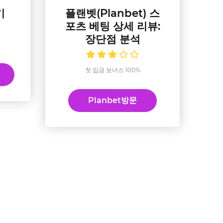
기
플랜벳(Planbet) 스
포츠 베팅 상세 리뷰:
장단점 분석
첫 입금 보너스 100%
Planbet방문