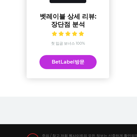
벳레이블 상세 리뷰:
장단점 분석
첫 입금 보너스 100%
BetLabel방문
주의 / 참고 저희 웹사이트의 모든 정보는 신중하게 확인되