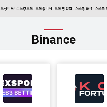
토토사이트
스포츠토토
토토꽁머니
토토 배팅법
스포츠 분석
스포츠 
Binance