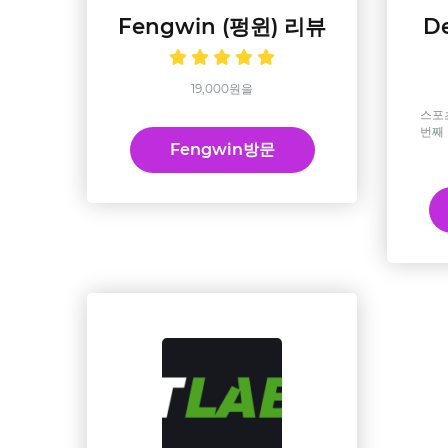
Fengwin (펑윈) 리뷰
D
19,000원을
스포츠
번째 
Fengwin방문