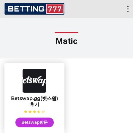
Matic
Betswap.gg(벳스왑)
후기
Betswap방문