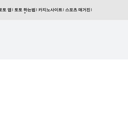
토토 앱
토토 하는법
카지노사이트
스포츠 매거진