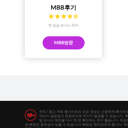
M88후기
첫 입금 보너스 30%
M88방문
주의 / 참고 저희 웹사이트의 모든 정보는 신중하게 확인되
제안이 끊임없이 변경되므로 차이가 발생할 수 있습니다. 
및 보너스 제안을 다시 한 번 확인하는 것이 좋습니다. 제
츠 베팅은 중독성이 있을 수 있습니다! 베팅은 재미있어야 합니다. 책임