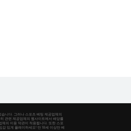
었습니다. 그러나 스포츠 베팅 제공업체의
특히 관련 제공업체의 웹사이트에서 배당률
공업체의 이용 약관이 적용됩니다. 또한 스포
감 있게 플레이하세요! 만 18세 이상만 베