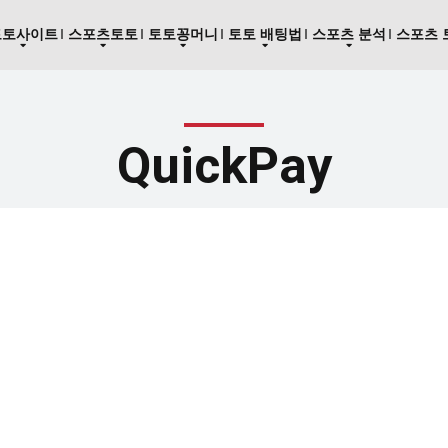
토토사이트
스포츠토토
토토꽁머니
토토 배팅법
스포츠 분석
스포츠 
QuickPay