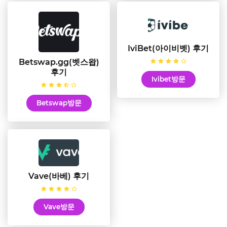
IviBet(아이비벳) 후기
Betswap.gg(벳스왑)
후기
Ivibet방문
Betswap방문
Vave(바베) 후기
Vave방문