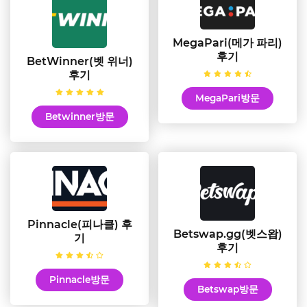
MegaPari(메가 파리)
후기
BetWinner(벳 위너)
후기
MegaPari방문
Betwinner방문
Pinnacle(피나클) 후
Betswap.gg(벳스왑)
기
후기
Pinnacle방문
Betswap방문