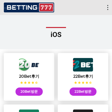
iOS
20Bet후기
22Bet후기
20Bet방문
22Bet방문