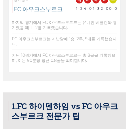
FC 아우크스부르크
1 - 2
4 - 0
1 - 3
2 - 0
0 - 0
마지막 경기에서 FC 아우크스부르크는 유니언 베를린와 경
기했을 때 1 - 2를 기록했습니다.
FC 아우크스부르크는 지난달에 1승, 2무, 5패를 기록했습니
다.
지난 10경기에서 FC 아우크스부르크는 총 8골을 기록했으
며, 이는 90분당 평균 0.8골을 의미합니다.
1.FC 하이덴하임 vs FC 아우크
스부르크 전문가 팁