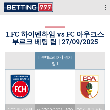
1.FC 하이덴하임 vs FC 아우크스
부르크 베팅 팁 |
27/09/2025
1. 분데스리가 | 경기
일 1
1.FC 하이덴하
27/09/2025
|
1:30
FC 아우크스부