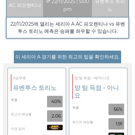
22/11/2025
|
5:00
유벤투스 토리
AC 피오렌티나
pm
노
22/11/2025
에 열리는 세리아 A AC 피오렌티나 vs 유벤
투스 토리노 예측은 승패를 좌우할 수 있습니다.
이 세리아 A 경기를 위한 최고의 팁을 확인하세요.
3승무패
양 팀 득점 - 예/아니요
유벤투스 토리노
양 팀 득점 - 아니
요
확률
40%
확률
56%
최고의 배당률
2.06
최고의 배당률
1.91
마권 업자