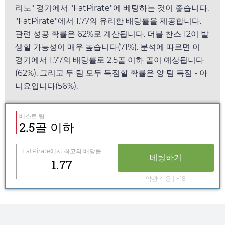
리노" 경기에서 "
FatPirate
"에 베팅하는 것이 좋습니다.
"
FatPirate
"에서
1.77
의 유리한 배당률을 제공합니다.
관련 성공 확률은 62%로 계산됩니다. 더블 찬스 12이 발
생할 가능성이 매우 높습니다(71%). 분석에 따르면 이
경기에서
1.77
의 배당률로 2.5골 이하 골이 예상됩니다
(62%). 그리고 두 팀 모두 득점할 확률은 양 팀 득점 - 아
니요입니다(56%).
베스트 팁
2.5골 이하
FatPirate
에서 최고의 배당률
베팅하기
1.77
약관 적용 | +18