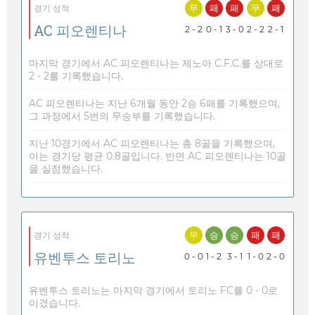
무
패
패
무
패
경기 성적
AC 피오렌티나
2 - 2
0 - 1
3 - 0
2 - 2
2 - 1
마지막 경기에서 AC 피오렌티나는 제노아 C.F.C.를 상대로
2 - 2를 기록했습니다.
AC 피오렌티나는 지난 6개월 동안 2승 6패를 기록했으며,
그 과정에서 5번의 무승부를 기록했습니다.
지난 10경기에서 AC 피오렌티나는 총 8골을 기록했으며,
이는 경기당 평균 0.8골입니다. 반면 AC 피오렌티나는 10골
을 실점했습니다.
무
승
승
패
패
경기 성적
유벤투스 토리노
0 - 0
1 - 2
3 - 1
1 - 0
2 - 0
유벤투스 토리노는 마지막 경기에서 토리노 FC를 0 - 0로
이겼습니다.