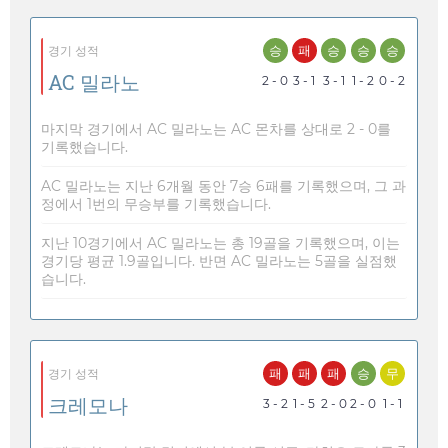
승
패
승
승
승
경기 성적
AC 밀라노
2 - 0
3 - 1
3 - 1
1 - 2
0 - 2
마지막 경기에서 AC 밀라노는 AC 몬차를 상대로 2 - 0를
기록했습니다.
AC 밀라노는 지난 6개월 동안 7승 6패를 기록했으며, 그 과
정에서 1번의 무승부를 기록했습니다.
지난 10경기에서 AC 밀라노는 총 19골을 기록했으며, 이는
경기당 평균 1.9골입니다. 반면 AC 밀라노는 5골을 실점했
습니다.
패
패
패
승
무
경기 성적
크레모나
3 - 2
1 - 5
2 - 0
2 - 0
1 - 1