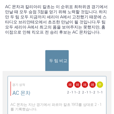
AC 몬차과 칼리아리 칼초는 이 순위표 최하위권 경기에서
만날 때 모두 승점 3점을 얻기 위해 노력할 것입니다. 하지
만 두 팀 모두 지금까지 세리아 A에서 고전했기 때문에 스
타디오 브리안테오에서 초조한 만남이 될 것입니다.두 팀
모두 세리아 A에서 최고의 폼을 보여주지는 못했지만, 홈
이점으로 인해 킥오프 전 승리 후보는 AC 몬차입니다.
두 팀 비교
패
패
패
패
무
경기 성적
AC 몬차
2 - 1
1 - 2
2 - 1
1 - 2
1 - 1
AC 몬차는 지난 경기에서 파르마 칼초 1913를 상대로 2 - 1
를 기록했습니다.