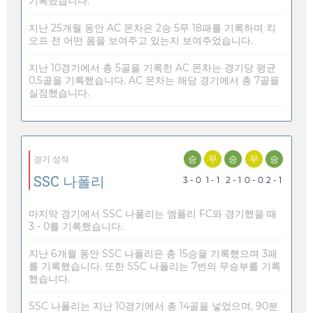
기록했습니다.
지난 25개월 동안 AC 몬차은 2승 5무 18패를 기록하며 킥
오프 전 어떤 폼을 보여주고 있는지 보여주었습니다.
지난 10경기에서 총 5골을 기록한 AC 몬차는 경기당 평균
0.5골을 기록했습니다. AC 몬차는 해당 경기에서 총 7골을
실점했습니다.
승
무
승
무
승
경기 성적
SSC 나폴리
3 - 0
1 - 1
2 - 1
0 - 0
2 - 1
마지막 경기에서 SSC 나폴리는 엠폴리 FC와 경기했을 때
3 - 0를 기록했습니다.
지난 6개월 동안 SSC 나폴리은 총 15승을 기록했으며 3패
를 기록했습니다. 또한 SSC 나폴리는 7번의 무승부를 기록
했습니다.
SSC 나폴리는 지난 10경기에서 총 14골을 넣었으며, 90분