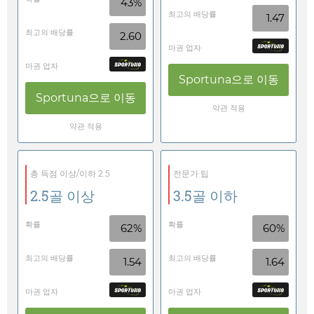
43%
최고의 배당률
1.47
최고의 배당률
2.60
마권 업자
마권 업자
Sportuna
으로 이동
Sportuna
으로 이동
약관 적용
약관 적용
총 득점 이상/이하 2.5
전문가 팁
2.5골 이상
3.5골 이하
확률
확률
62%
60%
최고의 배당률
최고의 배당률
1.54
1.64
마권 업자
마권 업자