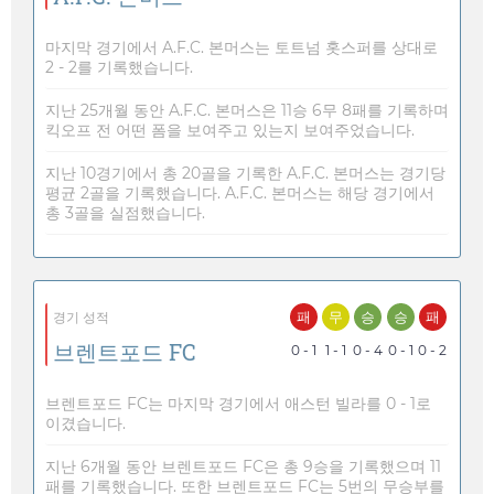
마지막 경기에서 A.F.C. 본머스는 토트넘 홋스퍼를 상대로
2 - 2를 기록했습니다.
지난 25개월 동안 A.F.C. 본머스은 11승 6무 8패를 기록하며
킥오프 전 어떤 폼을 보여주고 있는지 보여주었습니다.
지난 10경기에서 총 20골을 기록한 A.F.C. 본머스는 경기당
평균 2골을 기록했습니다. A.F.C. 본머스는 해당 경기에서
총 3골을 실점했습니다.
패
무
승
승
패
경기 성적
브렌트포드 FC
0 - 1
1 - 1
0 - 4
0 - 1
0 - 2
브렌트포드 FC는 마지막 경기에서 애스턴 빌라를 0 - 1로
이겼습니다.
지난 6개월 동안 브렌트포드 FC은 총 9승을 기록했으며 11
패를 기록했습니다. 또한 브렌트포드 FC는 5번의 무승부를