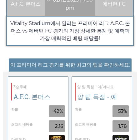
A.F.C. 본머스
에버턴 FC
pm
Vitality Stadium에서 열리는 프리미어 리그 A.F.C. 본
머스 vs 에버턴 FC 경기의 가장 상세한 통계 및 예측과
가장 매력적인 베팅 배당률!
이 프리미어 리그 경기를 위한 최고의 팁을 확인하세요.
3승무패
양 팀 득점 - 예/아니요
A.F.C. 본머스
양 팀 득점 - 예
확률
확률
42%
53%
최고의 배당률
최고의 배당률
2.16
1.78
마권 업자
마권 업자