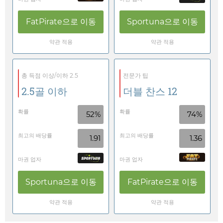
FatPirate
으로 이동
Sportuna
으로 이동
약관 적용
약관 적용
총 득점 이상/이하 2.5
전문가 팁
2.5골 이하
더블 찬스 12
확률
확률
52%
74%
최고의 배당률
최고의 배당률
1.91
1.36
마권 업자
마권 업자
Sportuna
으로 이동
FatPirate
으로 이동
약관 적용
약관 적용