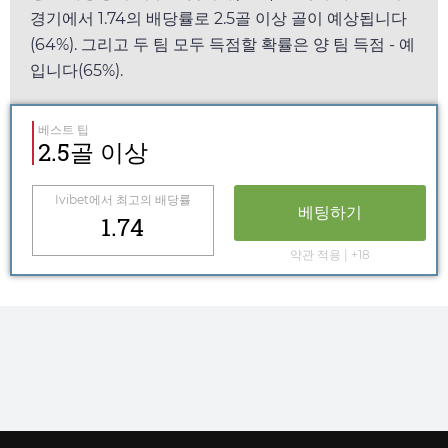
경기에서
1.74
의 배당률로 2.5골 이상 골이 예상됩니다
(64%). 그리고 두 팀 모두 득점할 확률은 양 팀 득점 - 예
입니다(65%).
베스트 팁
2.5골 이상
Ivibet
에서 최고의 배당률
베팅하기
1.74
약관 적용 | +18