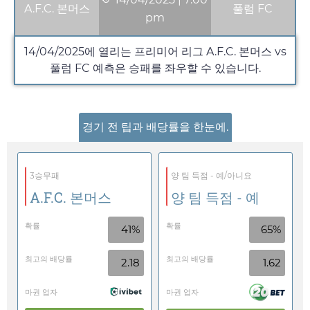
A.F.C. 본머스
풀럼 FC
pm
14/04/2025
에 열리는 프리미어 리그 A.F.C. 본머스 vs
풀럼 FC 예측은 승패를 좌우할 수 있습니다.
경기 전 팁과 배당률을 한눈에.
3승무패
양 팀 득점 - 예/아니요
A.F.C. 본머스
양 팀 득점 - 예
확률
확률
41%
65%
최고의 배당률
최고의 배당률
2.18
1.62
마권 업자
마권 업자