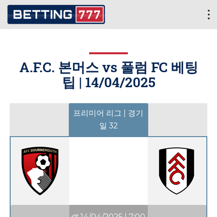
A.F.C. 본머스 vs 풀럼 FC 베팅
팁 |
14/04/2025
프리미어 리그 | 경기
일 32
14/04/2025
|
7:00