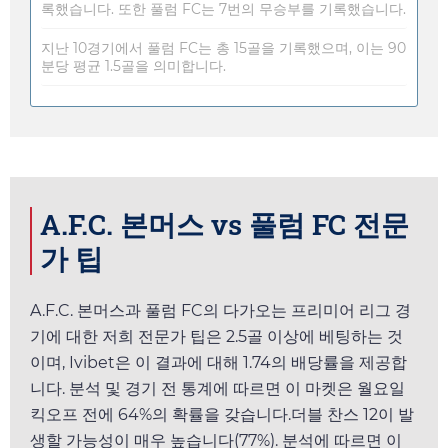
록했습니다. 또한 풀럼 FC는 7번의 무승부를 기록했습니다.
지난 10경기에서 풀럼 FC는 총 15골을 기록했으며, 이는 90
분당 평균 1.5골을 의미합니다.
A.F.C. 본머스 vs 풀럼 FC 전문
가 팁
A.F.C. 본머스과 풀럼 FC의 다가오는 프리미어 리그 경
기에 대한 저희 전문가 팁은 2.5골 이상에 베팅하는 것
이며,
Ivibet
은 이 결과에 대해
1.74
의 배당률을 제공합
니다. 분석 및 경기 전 통계에 따르면 이 마켓은
월요일
킥오프 전에 64%의 확률을 갖습니다.더블 찬스 12이 발
생할 가능성이 매우 높습니다(77%). 분석에 따르면 이