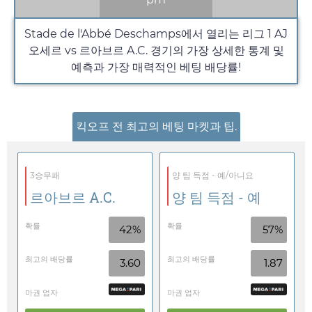
Stade de l'Abbé Deschamps에서 열리는 리그 1 AJ
오세르 vs 르아브르 A.C. 경기의 가장 상세한 통계 및
예측과 가장 매력적인 베팅 배당률!
킥오프 전 최고의 베팅 마켓과 팁.
3승무패
양 팀 득점 - 예/아니요
르아브르 A.C.
양 팀 득점 - 예
확률
확률
42%
57%
최고의 배당률
최고의 배당률
3.60
1.87
마권 업자
마권 업자