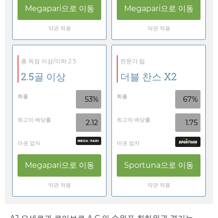
Megapari
으로 이동
Megapari
으로 이동
약관 적용
약관 적용
총 득점 이상/이하 2.5
전문가 팁
2.5골 이상
더블 찬스 X2
확률
확률
53%
67%
최고의 배당률
최고의 배당률
2.12
1.75
마권 업자
마권 업자
Megapari
으로 이동
Sportuna
으로 이동
약관 적용
약관 적용