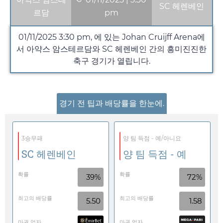
SC 헤렌베인
르담
pm
01/11/2025
3:30 pm
, 에 있는 Johan Cruijff Arena에
서 아약스 암스테르담와 SC 헤렌베인 간의 흥미진진한
축구 경기가 열립니다.
경기 전 팁과 배당률을 한눈에.
3승무패
양 팀 득점 - 예/아니요
SC 헤렌베인
양 팀 득점 - 예
확률
확률
39%
72%
최고의 배당률
최고의 배당률
5.50
1.58
마권 업자
마권 업자