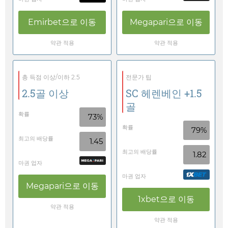
Emirbet
으로 이동
Megapari
으로 이동
약관 적용
약관 적용
총 득점 이상/이하 2.5
전문가 팁
2.5골 이상
SC 헤렌베인 +1.5
골
확률
73%
확률
79%
최고의 배당률
1.45
최고의 배당률
1.82
마권 업자
마권 업자
Megapari
으로 이동
1xbet
으로 이동
약관 적용
약관 적용