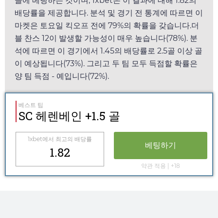
골에 베팅하는 것이며,
1xbet
은 이 결과에 대해
1.82
의
배당률을 제공합니다. 분석 및 경기 전 통계에 따르면 이
마켓은
토요일
킥오프 전에 79%의 확률을 갖습니다.더
블 찬스 12이 발생할 가능성이 매우 높습니다(78%). 분
석에 따르면 이 경기에서
1.45
의 배당률로 2.5골 이상 골
이 예상됩니다(73%). 그리고 두 팀 모두 득점할 확률은
양 팀 득점 - 예입니다(72%).
베스트 팁
SC 헤렌베인 +1.5 골
1xbet
에서 최고의 배당률
베팅하기
1.82
약관 적용 | +18