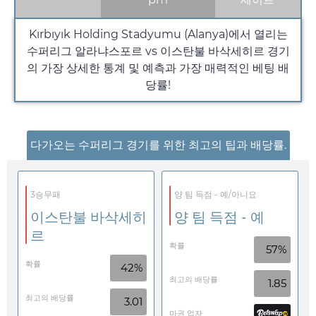
Kırbıyık Holding Stadyumu (Alanya)에서 열리는
수퍼리그 알라냐스포르 vs 이스탄불 바삭세히르 경기
의 가장 상세한 통계 및 예측과 가장 매력적인 베팅 배
당률!
다가오는 수퍼리그 경기를 위한 최고의 팁과 배당률.
3승무패
양 팀 득점 - 예/아니요
이스탄불 바삭세히
양 팀 득점 - 예
르
확률
57%
확률
42%
최고의 배당률
1.85
최고의 배당률
3.01
마권 업자