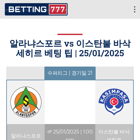
알라냐스포르 vs 이스탄불 바삭
세히르 베팅 팁 |
25/01/2025
수퍼리그 | 경기일 21
25/01/2025
|
1:00
이스탄불 바삭
알라냐스포르
pm
세히르