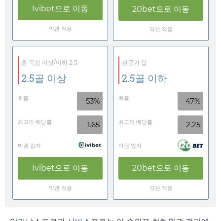
Ivibet
으로 이동
20bet
으로 이동
약관 적용
약관 적용
총 득점 이상/이하 2.5
전문가 팁
2.5골 이상
2.5골 이하
확률
확률
53%
47%
최고의 배당률
최고의 배당률
1.65
2.25
마권 업자
마권 업자
Ivibet
으로 이동
20bet
으로 이동
약관 적용
약관 적용