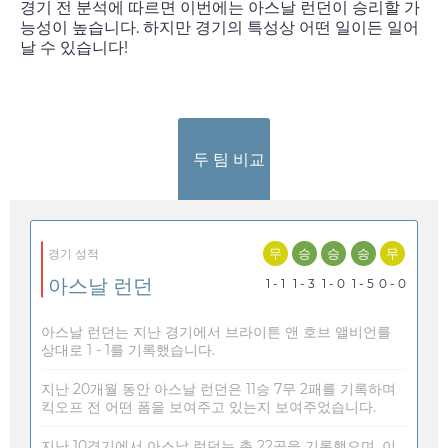
경기 전 분석에 따르면 이번에는 아스날 런던이 승리할 가
능성이 높습니다. 하지만 경기의 특성상 어떤 일이든 일어
날 수 있습니다!
두 팀 비교
무
승
승
승
무
경기 성적
아스날 런던
1 - 1
1 - 3
1 - 0
1 - 5
0 - 0
아스날 런던는 지난 경기에서 브라이튼 앤 호브 앨비언를
상대로 1 - 1를 기록했습니다.
지난 20개월 동안 아스날 런던은 11승 7무 2패를 기록하며
킥오프 전 어떤 폼을 보여주고 있는지 보여주었습니다.
지난 10경기에서 아스날 런던는 총 22골을 기록했으며, 이