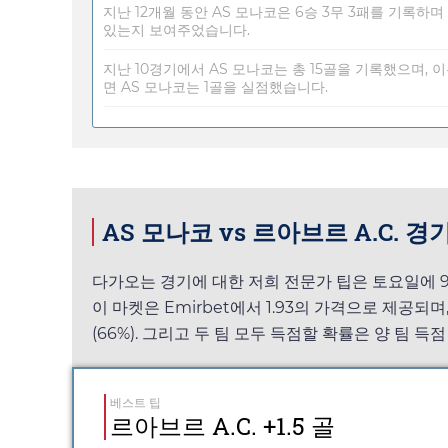
지난 12개월 동안 AS 모나코은 6승 3무 3패를 기록하
있는지 보여주었습니다.
지난 10경기에서 AS 모나코는 총 15골을 기록했으며, 이
면 AS 모나코는 1골을 실점했습니다.
AS 모나코 vs 르아브르 A.C. 
다가오는 경기에 대한 저희 전문가 팁은
토요일
에 
이 마켓은
Emirbet
에서
1.93
의 가격으로 제공되며
(66%). 그리고 두 팀 모두 득점할 확률은 양 팀 득점 
베스트 팁
르아브르 A.C. +1.5 골