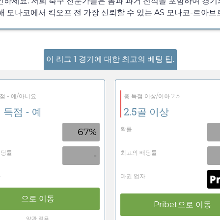
 확인하세요. 저희 축구 전문가들은 폼과 과거 전적을 포함하여 경기
 모나코에서 킥오프 전 가장 신뢰할 수 있는 AS 모나코-르아브르
이 리그 1 경기에 대한 최고의 베팅 팁.
점 - 예/아니요
총 득점 이상/이하 2.5
 득점 - 예
2.5골 이상
확률
67%
배당률
최고의 배당률
-
자
마권 업자
으로 이동
Pribet
으로 이동
약관 적용