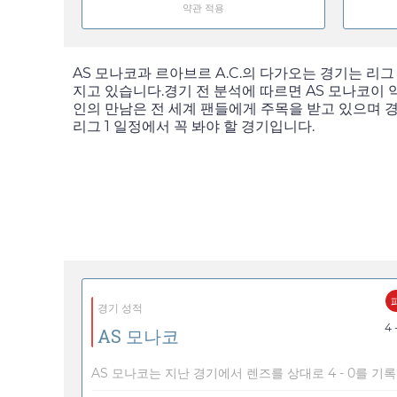
약관 적용
AS 모나코과 르아브르 A.C.의 다가오는 경기는 리
지고 있습니다.경기 전 분석에 따르면 AS 모나코이 
인의 만남은 전 세계 팬들에게 주목을 받고 있으며 
리그 1 일정에서 꼭 봐야 할 경기입니다.
경기 성적
4 
AS 모나코
AS 모나코는 지난 경기에서 렌즈를 상대로 4 - 0를 기