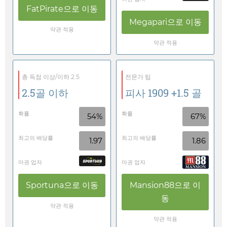
FatPirate
으로 이동
Megapari
으로 이동
약관 적용
약관 적용
총 득점 이상/이하 2.5
전문가 팁
2.5골 이하
피사 1909 +1.5 골
확률
확률
54%
67%
최고의 배당률
최고의 배당률
1.97
1.86
마권 업자
마권 업자
Sportuna
으로 이동
Mansion88
으로 이
동
약관 적용
약관 적용