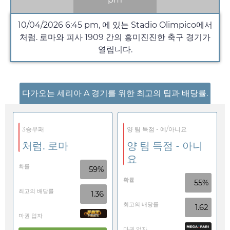
10/04/2026
6:45 pm
, 에 있는 Stadio Olimpico에서
처럼. 로마와 피사 1909 간의 흥미진진한 축구 경기가
열립니다.
다가오는 세리아 A 경기를 위한 최고의 팁과 배당률.
3승무패
양 팀 득점 - 예/아니요
처럼. 로마
양 팀 득점 - 아니
요
확률
59%
확률
55%
최고의 배당률
1.36
최고의 배당률
1.62
마권 업자
마권 업자