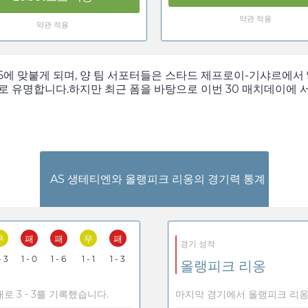
약관 적용
약관 적용
5
에 맞붙게 되며, 양 팀 서포터들은 스타드 제프로이-기샤르에서 
로 유명합니다.하지만 최근 폼을 바탕으로 이번 30 매치데이에
AS 생테티엔와 올랭피크 리옹의 경기력 통계
무
패
패
무
패
경기 성적
- 3
1 - 0
1 - 6
1 - 1
1 - 3
올랭피크 리옹
 3 - 3를 기록했습니다.
마지막 경기에서 올랭피크 리옹는 