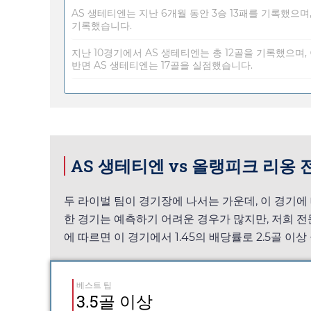
AS 생테티엔는 지난 6개월 동안 3승 13패를 기록했으며
기록했습니다.
지난 10경기에서 AS 생테티엔는 총 12골을 기록했으며, 
반면 AS 생테티엔는 17골을 실점했습니다.
AS 생테티엔 vs 올랭피크 리옹 
두 라이벌 팀이 경기장에 나서는 가운데, 이 경기에 
한 경기는 예측하기 어려운 경우가 많지만, 저희 전문
에 따르면 이 경기에서
1.45
의 배당률로 2.5골 이상
베스트 팁
3.5골 이상