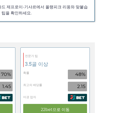
스타드 제프로이-기샤르에서 올랭피크 리옹와 맞붙습
 팁을 확인하세요.
전문가 팁
3.5골 이상
확률
70%
48%
최고의 배당률
1.45
2.15
마권 업자
22bet
으로 이동