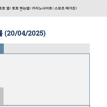
토토 앱
토토 하는법
카지노사이트
스포츠 매거진
 (
20/04/2025
)