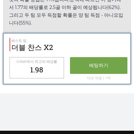
서
1.77
의 배당률로 2.5골 이하 골이 예상됩니다(62%).
그리고 두 팀 모두 득점할 확률은 양 팀 득점 - 아니요입
니다(55%).
베스트 팁
더블 찬스 X2
Ivibet
에서 최고의 배당률
베팅하기
1.98
약관 적용 | +18