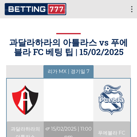
과달라하라의 아틀라스 vs 푸에
블라 FC 베팅 팁 |
15/02/2025
리가 MX | 경기일 7
과달라하라의
15/02/2025
|
11:00
푸에블라 FC
아틀라스
pm