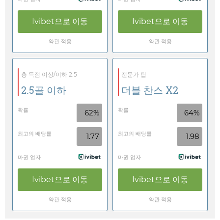
Ivibet
으로 이동
Ivibet
으로 이동
약관 적용
약관 적용
총 득점 이상/이하 2.5
전문가 팁
2.5골 이하
더블 찬스 X2
확률
확률
62%
64%
최고의 배당률
최고의 배당률
1.77
1.98
마권 업자
마권 업자
Ivibet
으로 이동
Ivibet
으로 이동
약관 적용
약관 적용