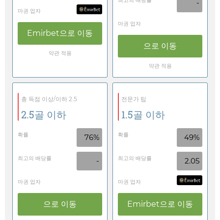
최고의 배당률
-
마권 업자
마권 업자
Emirbet
으로 이동
으로 이동
약관 적용
약관 적용
총 득점 이상/이하 2.5
전문가 팁
2.5골 이하
1.5골 이하
확률
확률
76%
49%
최고의 배당률
최고의 배당률
-
2.05
마권 업자
마권 업자
으로 이동
Emirbet
으로 이동