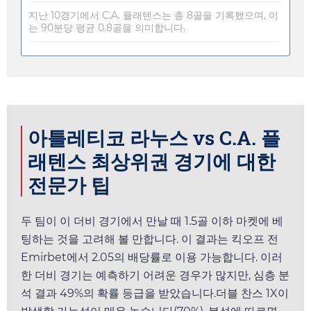
지난 10경기에서 C.A. 플래텐스는 총 8골을 기록했으며, 이
는 90분당 평균 0.8골을 의미합니다.
아틀레티코 라누스 vs C.A. 플
래텐스 최상위권 경기에 대한
전문가 팁
두 팀이 이 더비 경기에서 만날 때 1.5골 이하 마켓에 베
팅하는 것을 고려해 볼 만합니다. 이 결과는 킥오프 전
Emirbet
에서
2.05
의 배당률로 이용 가능합니다. 이러
한 더비 경기는 예측하기 어려운 경우가 많지만, 심층 분
석 결과 49%의 확률 등급을 받았습니다.더블 찬스 1X이