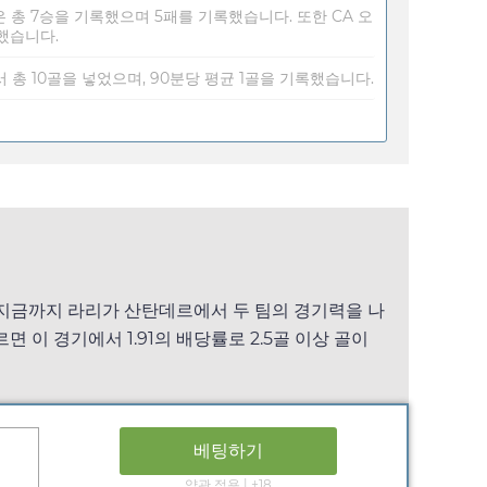
 총 7승을 기록했으며 5패를 기록했습니다. 또한 CA 오
했습니다.
 총 10골을 넣었으며, 90분당 평균 1골을 기록했습니다.
이는 지금까지 라리가 산탄데르에서 두 팀의 경기력을 나
르면 이 경기에서
1.91
의 배당률로 2.5골 이상 골이
베팅하기
약관 적용 | +18