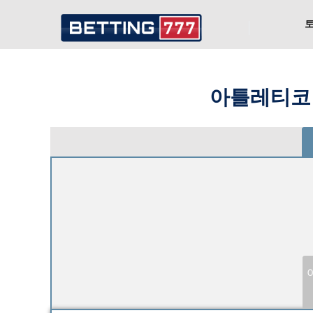
아틀레티코 