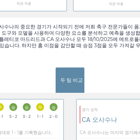
약관 적용
약관 적용
사수나의 중요한 경기가 시작되기 전에 저희 축구 전문가들이 폼과
계 도구와 모델을 사용하여 다양한 요소를 분석하고 예측을 생성
아틀레티코 마드리드과 CA 오사수나 모두
18/10/2025
에 메트로폴
 있습니다. 하지만 홈 이점을 감안할 때 승점 3점을 모두 가져갈
두 팀 비교
무
승
승
무
승
경기 성적
- 1
5 - 2
3 - 2
1 - 1
2 - 0
CA 오사수나
로 1 - 1를 기록했습니다.
CA 오사수나는 마지막 경기에서 