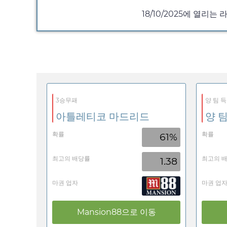
18/10/2025
에 열리는 
3승무패
양 팀 득
아틀레티코 마드리드
양 팀
확률
확률
61%
최고의 배당률
최고의 
1.38
마권 업자
마권 업
Mansion88
으로 이동