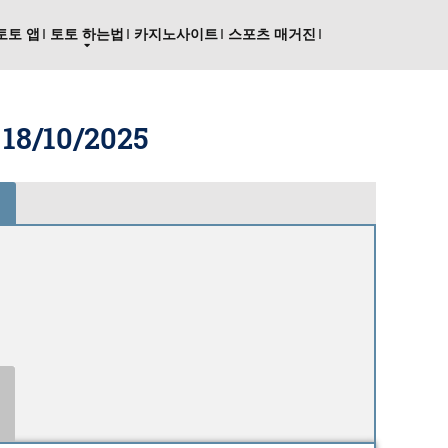
토토 앱
토토 하는법
카지노사이트
스포츠 매거진
|
18/10/2025