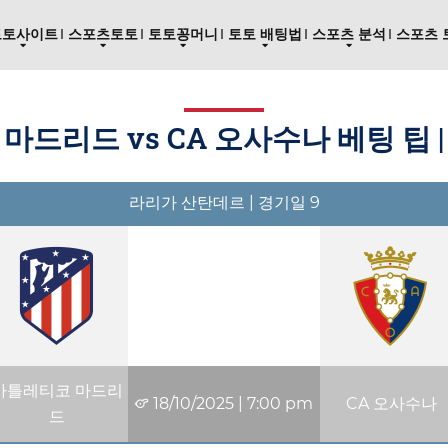
토토사이트
스포츠토토
토토꽁머니
토토 배팅법
스포츠 분석
스포츠 
마드리드 vs CA 오사수나 베팅 팁 
라리가 산탄데르 | 경기일 9
아틀레티코 마드리
18/10/2025
|
7:00 pm
CA 오사수나
드