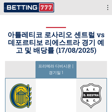
아틀레티코 로사리오 센트럴 vs
데포르티보 리에스트라 경기 예
고 및 배당률 (
17/08/2025
)
프리메라 디비시온 |
경기일 1