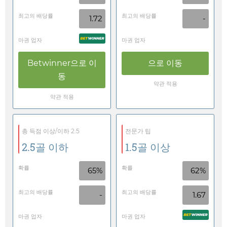
최고의 배당률
최고의 배당률
1.72
-
마권 업자
마권 업자
Betwinner
으로 이
으로 이동
동
약관 적용
약관 적용
총 득점 이상/이하 2.5
전문가 팁
2.5골 이하
1.5골 이상
확률
확률
65%
62%
최고의 배당률
최고의 배당률
-
1.67
마권 업자
마권 업자