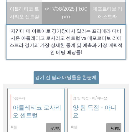
아틀레티코 로
17/08/2025
|
1:00
데포르티보 리
사리오 센트럴
pm
에스트라
지간테 데 아로이토 경기장에서 열리는 프리메라 디비
시온 아틀레티코 로사리오 센트럴 vs 데포르티보 리에
스트라 경기의 가장 상세한 통계 및 예측과 가장 매력적
인 베팅 배당률!
경기 전 팁과 배당률을 한눈에.
3승무패
양 팀 득점 - 예/아니요
아틀레티코 로사리
양 팀 득점 - 아니
오 센트럴
요
확률
확률
42%
59%