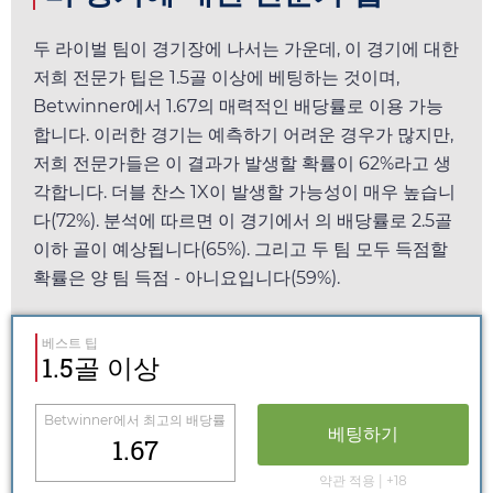
두 라이벌 팀이 경기장에 나서는 가운데, 이 경기에 대한
저희 전문가 팁은 1.5골 이상에 베팅하는 것이며,
Betwinner
에서
1.67
의 매력적인 배당률로 이용 가능
합니다. 이러한 경기는 예측하기 어려운 경우가 많지만,
저희 전문가들은 이 결과가 발생할 확률이 62%라고 생
각합니다. 더블 찬스 1X이 발생할 가능성이 매우 높습니
다(72%). 분석에 따르면 이 경기에서
의 배당률로 2.5골
이하 골이 예상됩니다(65%). 그리고 두 팀 모두 득점할
확률은 양 팀 득점 - 아니요입니다(59%).
베스트 팁
1.5골 이상
Betwinner
에서 최고의 배당률
베팅하기
1.67
약관 적용 | +18